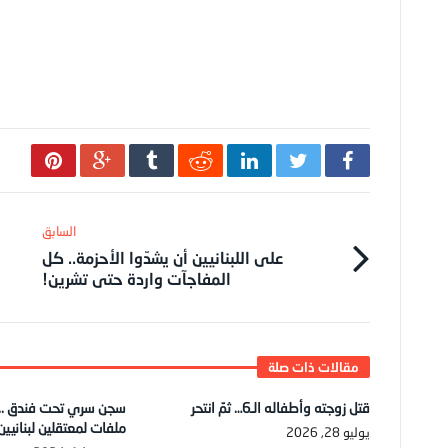
على اللبنانيين أن يشدّوا الأحزمة.. كل
المفاجآت واردة حتى تشرين!
قتل زوجته وأطفاله الـ6… ثمّ انتحر
سجن سري تحت فندق .. 
ملفات لمعتقلين لبنانيي
يوليو 28, 2026