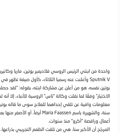
واحدة من ابنتي الرئيس الروسي فلاديمير بوتين، ماريا وكاتي
Sputnik V وأعلنت عنه رسميا الثلاثاء، كأول صيغة تظهر في العالم حتى الآن للعلاج بالتطعيم من “كورونا” المستجد.
بوتين نفسه، هو من أعلن عن مشاركة ابنته، بقوله: “لقد حصل
الاختبار” وفقًا لما نقلت وكالة “تاس” الروسية للأنباء، إلا أنه لم
أعمال وراقصة “أكرو” منذ سنوات.
المرجّح أن الأكبر سنا، هي من تلقت الطعم التجريبي بذراعها