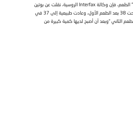
تعامل سابق مع التطعيم واللقاحات. لكن، بمعزل عمن “ذاقت” الطعم، فإن وكالة Interfax الروسية، نقلت عن بوتين
قوله، إن ابنته شعرت بارتفاع حرارتها درجة واحدة فقط، فأصبحت 38 بعد الطعم الأول، وعادت طبيعية إلى 37 في
دداً بعد تلقيها جرعة الطعم الثاني “وبعد أن أصبح لديها كمية كبيرة من