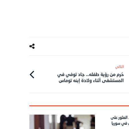
حُرم من رؤية طفله… جاد توفي في
المستشفى أثناء ولادة إبنه توماس
العثور على
ن في سوريا