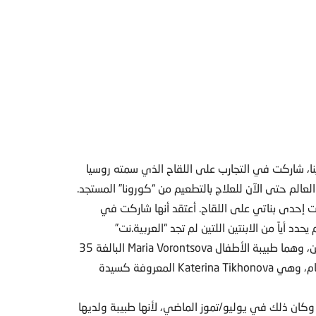
رينا، شاركت في التجارب على اللقاح الذي سمته روسيا
ت إحدى بناتي على اللقاح. أعتقد أنها شاركت في
 يحدد أياً من الابنتين اللتين لم تجد “العربية.نت”
معلومات وافية عن تلقي إحداهما للعلاج سوى ما قاله بوتين، وهما طبيبة الأطفال Maria Vorontsova البالغة 35
سنة، والشهيرة باسم Maria Faassen أيضاً، أو الأصغر منها بعام، وهي Katerina Tikhonova المعروفة كسيدة
، وكان ذلك في يوليو/تموز الماضي، لأنها طبيبة ولديها