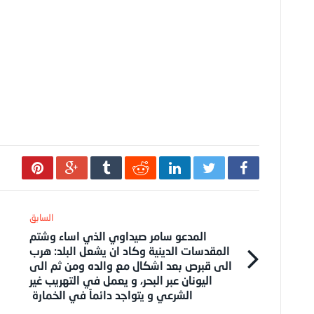
المدعو سامر صيداوي الذي اساء وشتم
المقدسات الدينية وكاد ان يشعل البلد: هرب
الى قبرص بعد اشكال مع والده ومن ثم الى
اليونان عبر البحر، و يعمل في التهريب غير
الشرعي و يتواجد دائماً في الخمارة