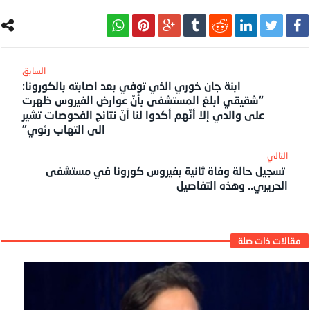
ابنة جان خوري الذي توفي بعد اصابته بالكورونا:
“شقيقي ابلغ المستشفى بأنّ عوارض الفيروس ظهرت
على والدي إلا أنّهم أكدوا لنا أنّ نتائج الفحوصات تشير
الى التهاب رئوي”
تسجيل حالة وفاة ثانية بفيروس كورونا في مستشفى
الحريري.. وهذه التفاصيل