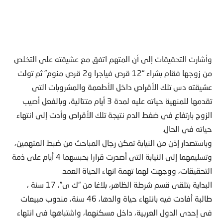
وأشارت التحقيقات إلى أن المتهم اتفق مع عشيقته على التخلص
من زوجها فقام بشراء “12 قرص فياجرا و2 قرص منوم” ثم تولت
عشيقته دس تلك الأقراص داخل الأطعمة والمشروبات التى
تقدمها للمنهية حياته عليه لمدة 3 أيام متتالية، وبالفعل أصيب
الزوج بارتفاع فى ضغط الدم نتيجة تلك الأقراص وأدت إلى انتهاء
حياته فى الحال.
وباستصدار إذن من النيابة تمكن رجال المباحث من ضبط المتهمين،
وتسليمهما إلى النيابة التى أصدرت قرارا بحبسهما 4 أيام على ذمة
التحقيقات، ووجهت لهما تهمة انهاء الحياة العمد.
البداية بتلقى قسم شرطة الظاهر، بلاغا من “ك ى”، 17 سنة ،
طالبة أفادت فيه بانتهاء حياة والدها، 46 سنة، مندوب مبيعات
فى إحدى الدول العربية، داخل مسكنهما، واشتباهها فى انتهاء