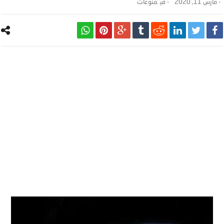
-
مارس 11, 2020
- ‎في
منوعات