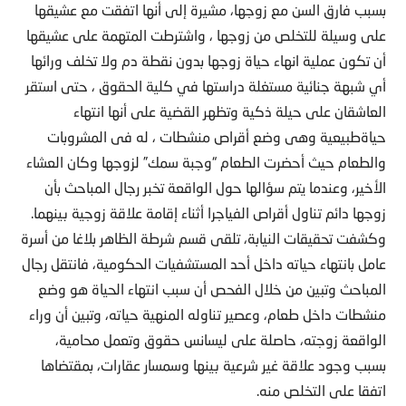
بسبب فارق السن مع زوجها، مشيرة إلى أنها اتفقت مع عشيقها
على وسيلة للتخلص من زوجها ، واشترطت المتهمة على عشيقها
أن تكون عملية انهاء حياة زوجها بدون نقطة دم ولا تخلف ورائها
أي شبهة جنائية مستغلة دراستها في كلية الحقوق ، حتى استقر
العاشقان على حيلة ذكية وتظهر القضية على أنها انتهاء
حياةطبيعية وهى وضع أقراص منشطات ، له فى المشروبات
والطعام حيث أحضرت الطعام “وجبة سمك” لزوجها وكان العشاء
الأخير، وعندما يتم سؤالها حول الواقعة تخبر رجال المباحث بأن
زوجها دائم تناول أقراص الفياجرا أثناء إقامة علاقة زوجية بينهما.
وكشفت تحقيقات النيابة، تلقى قسم شرطة الظاهر بلاغا من أسرة
عامل بانتهاء حياته داخل أحد المستشفيات الحكومية، فانتقل رجال
المباحث وتبين من خلال الفحص أن سبب انتهاء الحياة هو وضع
منشطات داخل طعام، وعصير تناوله المنهية حياته، وتبين أن وراء
الواقعة زوجته، حاصلة على ليسانس حقوق وتعمل محامية،
بسبب وجود علاقة غير شرعية بينها وسمسار عقارات، بمقتضاها
اتفقا على التخلص منه.