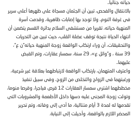
حياته جنائيا..
بالانتقال والفحص، تبين أن الجثمان مسجاة على ظهرها أعلى سرير
فى غرفة النوم، ولا توجد بها إصابات ظاهرية، وقدمت أسرة
المنهية حياته، تقريرا من مستشفى السلام بدائرة القسم يتضمن أن
انتهاء الحياة نتيجة توقف عضلة القلب، حيث تبين من التحريات
والتحقيقات، أن وراء ارتكاب الواقعة زوجة المنهية حياته”ن ع”،
39 سنة ، و”وائل ع»، 29 سنة، سمسار عقارات، وتم القبض
عليهما..
واعترف المتهمان، بارتكاب الواقعة لارتباطهما بعلاقة غير شرعية،
ورغبتهما فى الزواج والتخلص من الزوج، وفى سبيل تنفيذ
مخططهما اشترى سمسار العقارات 12 قرص فياجرا، وقرصا منوما،
وتولت زوجة المجنى عليه دسها داخل الأطعمة والمشروبات التى
تقدمها له لمدة 3 أيام متتالية، ما أدى إلى وفاته، وتم تحرير
المحضر اللازم بالواقعة، وأحيلت إلى النيابة.