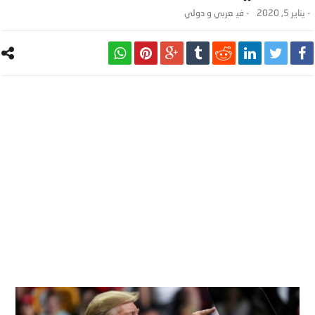
-
يناير 5, 2020
- ‎في
عربي و دولي