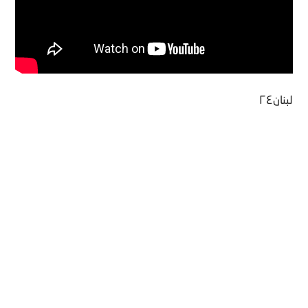
لبنان٢٤