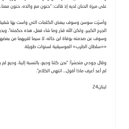
على ميزة الحنان لديه إذ قالت: “حنون مع والده، حنون معنا، 
وأسرّت سوسن وسوف ببعض الكلمات التي واست بها شقيقها: “ص
الجرح الكبير، ولكن الله قدّر وما شاء فعل، هذه حكمته”. و
وسوف عن صدمته بوفاة ابن خاله، لا سيما لقربهما من بعضهم
««سلطان الطرب» الموسيقية لسنوات طويلة.
وقال جودي متحسّراً: “نحن كلنا وديع، بالنسبة إلينا، وديع لم 
لم أعد أعرف ماذا أقول… انتهى الكلام”.
لبنان24