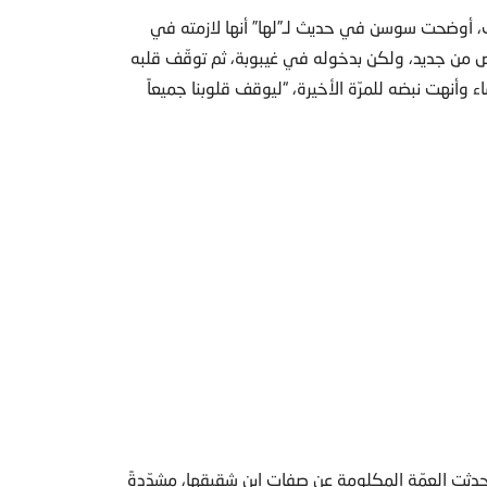
 أوضحت سوسن في حديث لـ”لها” أنها لازمته في
ض من جديد، ولكن بدخوله في غيبوبة، ثم توقّف قلبه
ء وأنهت نبضه للمرّة الأخيرة، “ليوقف قلوبنا جميعاً
حدثت العمّة المكلومة عن صفات ابن شقيقها، مشدّدةً