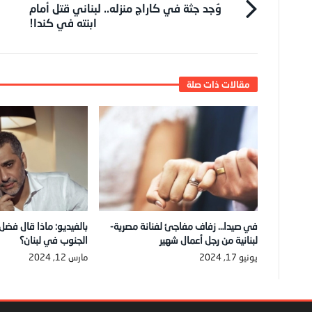
وُجد جثة في كاراج منزله.. لبناني قتل أمام
ابنته في كندا!
في صيدا… زفاف مفاجئ لفنانة مصرية-
بالفيديو: ماذا قال فضل
لبنانية من رجل أعمال شهير
الجنوب في لبنان؟
يونيو 17, 2024
مارس 12, 2024