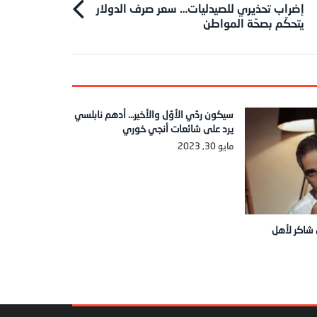
إضراب تحذيري للصيدليات… سعر صرف الدولار
يتحكّم بصحّة المواطن
سيكون ردّي الأوّل والأخير… أدهم نابلسي
يرد على شائعات أنجي خوري
مايو 30, 2023
 شاكر لأهل