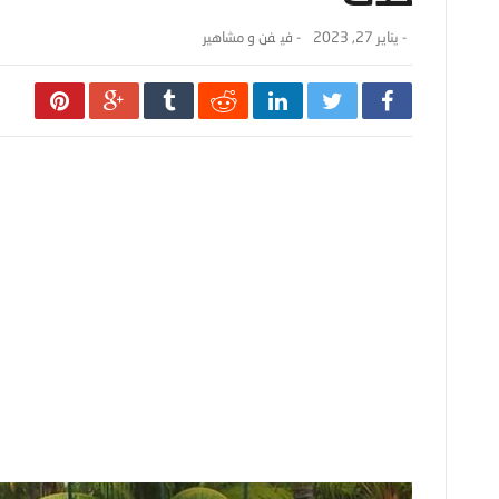
-
يناير 27, 2023
- ‎في
فن و مشاهير