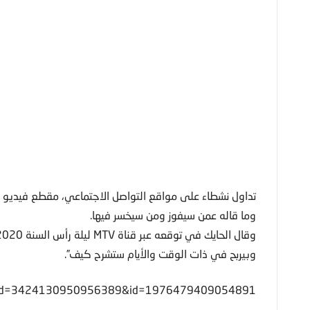
وما قاله عمن سيفوز ومن سيخسر فيها.
وبيربح في ذات الوقت والأيام ستشرح كيف”.
ry_fbid=3424130950956389&id=1976479409054891