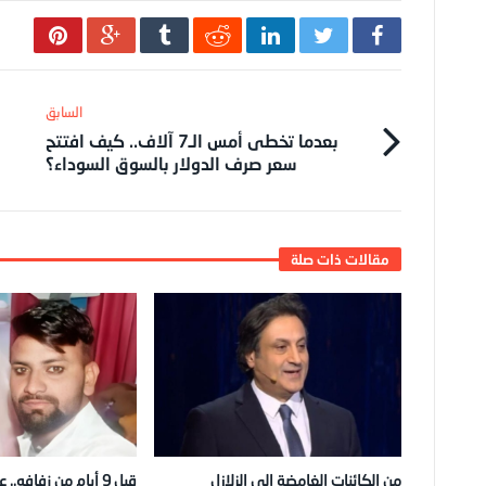
بعدما تخطى أمس الـ7 آلاف.. كيف افتتح
سعر صرف الدولار بالسوق السوداء؟
من الكائنات الغامضة إلى الزلازل
قبل 9 أيام من زفافه