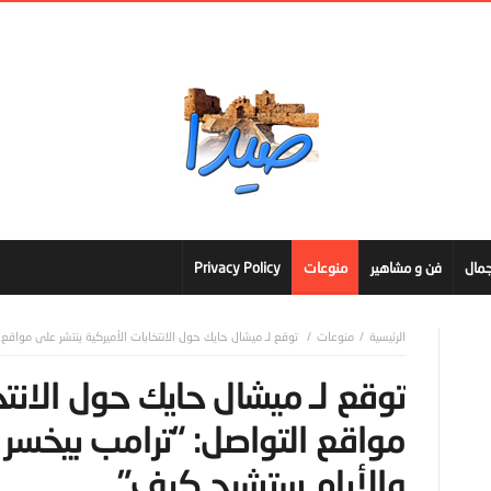
مال
فن و مشاهير
منوعات
Privacy Policy
منوعات
توقع لـ ميشال حايك حول الانتخابات الأميركية ينتشر على مواقع
توقع لـ ميشال حايك حول الانتخ
مواقع التواصل: “ترامب بيخسر
والأيام ستشرح كيف”