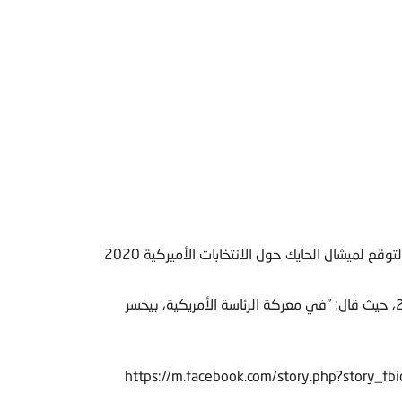
تداول نشطاء على مواقع التواصل الاجتماعي، مقطع فيديو لتوقع لميشال الحايك حول الانتخابات الأميركية 2020
وقال الحايك في توقعه عبر قناة MTV ليلة رأس السنة 2020، حيث قال: “في معركة الرئاسة الأمريكية، بيخسر
https://m.facebook.com/story.php?sto