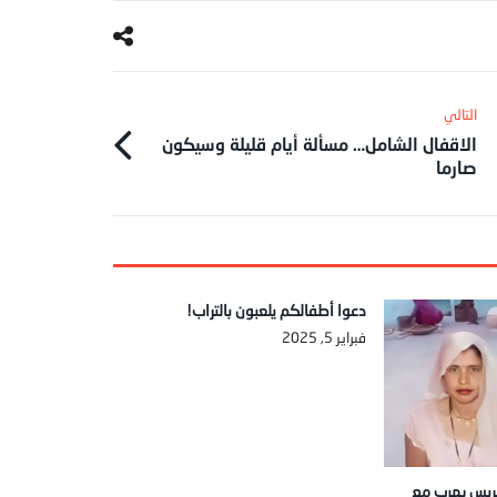
الاقفال الشامل… مسألة أيام قليلة وسيكون
صارما
دعوا أطفالكم يلعبون بالتراب!
فبراير 5, 2025
.. عريس يهرب مع