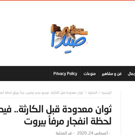
مال
فن و مشاهير
منوعات
Privacy Policy
المحلية
ثوان معدودة قبل الكارثة.. فيديو جديد وقريب جداً يوثق لحظة انفج
ثوان معدودة قبل الكارثة.. فيد
لحظة انفجار مرفأ بيروت
-
أغسطس 24, 2020
- ‎في
المحلية