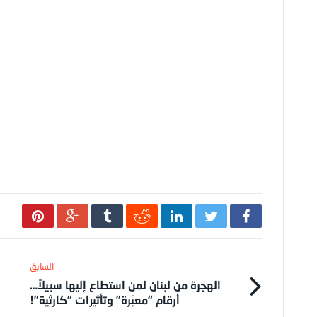
الهجرة من لبنان لمن استطاع إليها سبيلاً…
أرقام “معبّرة” وتأثيرات “كارثية”!