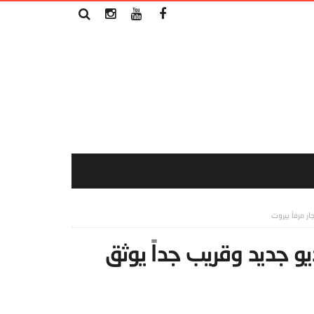
ار مرفأ بيروت
يو جديد وقريب جداً يوثق