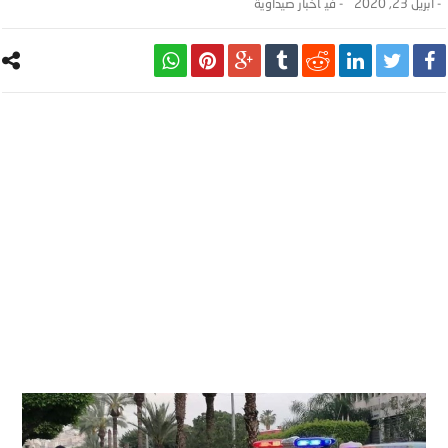
-
أبريل 23, 2020
- ‎في
أخبار صيداوية