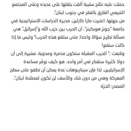
حملت عليه نتائج سلبية ألقت بثقلها على عديده وعلى المجتمع
الشيعي الغارق بالفقر في جنوب لبنان”.
من جهتها، اعتبرت مارا كارلين، مديرة الدراسات الاستراتيجية في
جامعة “جونز هوبكينز”، أن الحرب بين حزب الله و”إسرائيل” هي
مسألة تطرح سؤالا واحدا: متى ستقع هذه الحرب؟ وليس ما إذا
كانت ستقع!
وتابعت :” الحرب المقبلة ستكون مدمرة ومدوية، مشيرة إلى أن
دولا كثيرة ستفكر في أمر واحد، هو كيف نوفّر مساعدة
الإسرائيليين، لذا فإن سيناريوهات عدة يمكن أن تطفو على سطح
المعركة وهي من دون شك وللأسف لن تكون لمصلحة لبنان”.
المصدر: الحرّة