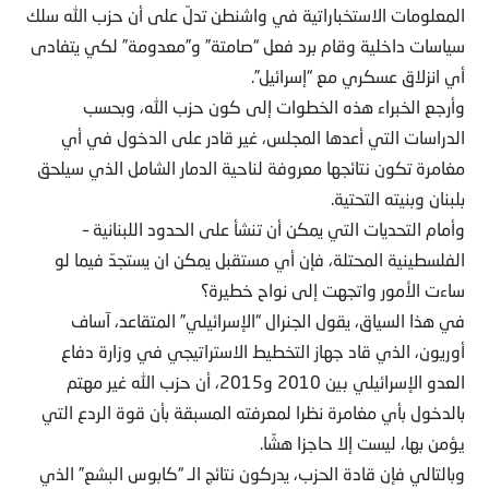
المعلومات الاستخباراتية في واشنطن تدلّ على أن حزب الله سلك
سياسات داخلية وقام برد فعل “صامتة” و”معدومة” لكي يتفادى
أي انزلاق عسكري مع “إسرائيل”.
وأرجع الخبراء هذه الخطوات إلى كون حزب الله، وبحسب
الدراسات التي أعدها المجلس، غير قادر على الدخول في أي
مغامرة تكون نتائجها معروفة لناحية الدمار الشامل الذي سيلحق
بلبنان وبنيته التحتية.
وأمام التحديات التي يمكن أن تنشأ على الحدود اللبنانية –
الفلسطينية المحتلة، فإن أي مستقبل يمكن ان يستجدّ فيما لو
ساءت الأمور واتجهت إلى نواح خطيرة؟
في هذا السياق، يقول الجنرال “الإسرائيلي” المتقاعد، آساف
أوريون، الذي قاد جهاز التخطيط الاستراتيجي في وزارة دفاع
العدو الإسرائيلي بين 2010 و2015، أن حزب الله غير مهتم
بالدخول بأي مغامرة نظرا لمعرفته المسبقة بأن قوة الردع التي
يؤمن بها، ليست إلا حاجزا هشّا.
وبالتالي فإن قادة الحزب، يدركون نتائج الـ “كابوس البشع” الذي