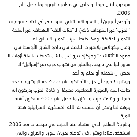
سيضرب لبنان فيما لو خاض أي مغامرة شبيهة بما حصل عام
2006.
وأوضح أوريون أن العدو الإسرائيلي سيرد على أي اعتداء يقوم به
“الحزب” عبر استهداف ذكيّ لـ “مئات آلاف” الأهداف، عبر أسلحة
التدمير الدقيقة، وهذا طبعا سيرتب تدميرا لا سابق له.
وقال نيكولاس بلانفورد، الباحث في برامج الشرق الأوسط في
معهد الـ”أتنلانتك” ومركزه بيروت، إن لبنان يتخبط بسلسلة أزمات لا
سابق لها في تاريخه، والقلق من نشوب حرب مع “إسرائيل” لا
يمكن أن يتحمله أو يحلم به أحد.
ويعتبر بلانفورد أن حزب الله تكبد عام 2006 خسائر بشرية فادحة
كانت أشبه بالمجزرة الجماعية، مضيفا أن قادة الحزب يدركون أنه
فيما لو وقعت حرب ما، فإن ما حصل عام 2006 سيكون أشبه
بنزهة لما يمكن أن تتسبب به الآلة العسكرية الإسرائيلية هذه
المرة.
وشرح:” السلاح الذي استفاد منه الحزب في مرحلة ما بعد 2006
استنفذه، عتادا وبشرا، في تدخله بحربيّ سوريا والعراق، والتي