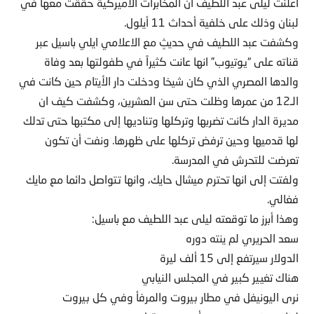
أعلنت ليلى عبد اللطيف ان المخابرات الأميركية حققت معها في
لبنان وذلك على خلفية أحداث 11 أيلول.
وكشفت عبد اللطيف في حديثٍ مع الاعلامي ايلي باسيل عبر
قناته على “يوتيوب” انها عانت كثيراً في طفولتها بعد وفاة
والدها المصري الذي كان شيخا ودخلت دار الأيتام حين كانت في
الـ12 من عمرها وظلت حتى سن العشرين، وكشفت كيف ان
مديرة الدار كانت تضربها وتركلها وتناديها إلى مكتبها حتى تدلك
لها قدميها وحين ترفض تركلها على ظهرها. ونفت أن تكون
تعرضت للتحرش في المدرسة.
ولفتت إلى انها تحترم ميشال حايك، وانها تتواصل دائما مع مايك
فغالي.
وهذا أبرز ما توقعته ليلى عبد اللطيف مع باسيل:
سعد الحريري لم ينته دوره
الدولار سيرتفع إلى 15 ألف ليرة
هناك تغيير كبير في المجلس النيابي
نرى اليونيفل في مطار بيروت والمرفأ وفي كل بيروت