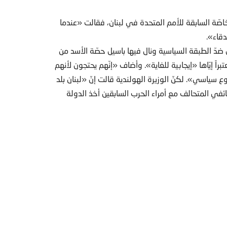
لخاصّة السابقة للأمم المتحدة في لبنان، فقالت «عندما
دقاء».
ضدّ الطبقة السياسية ونال فيها باسيل حصّة الأسد من
براً إيّاها «إيجابية للغاية». وأضاف «إنّهم يحتجون لأنهم
سياسي». لكنّ الوزيرة الهولندية قالت إنّ «لبنان بلد
في المتحالف مع أمراء الحرب السابقين أخذ الدولة