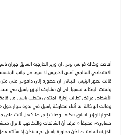
أفادت وكالة فرانس برس، ان وزير الخارجية السابق جبران ب
الاقتصادي العالمي أمس الخميس لا سيما من جانب المنسقة ا
قالت لصهر الرئيس اللبناني ان حضوره إلى دافوس على متن 
ولفتت الوكالة نفسها إلى ان مشاركة الوزير باسيل في من
الأشخاص عرائض تطالب إدارة المنتدى بشطب باسيل من قاعة 
وقالت الوكالة انه أثناء مشاركة باسيل في ندوة حوار حول «
الحوار الوزير السابق «كيف وصلت إلى هنا؟ هل أتيت على 
حسابي»، مضيفاً «أعرف أنّ الشائعات والأكاذيب لا تزال من
الخزينة العامة!». لكنّ محاوِرة باسيل لم تستكن إذ سألته «ه