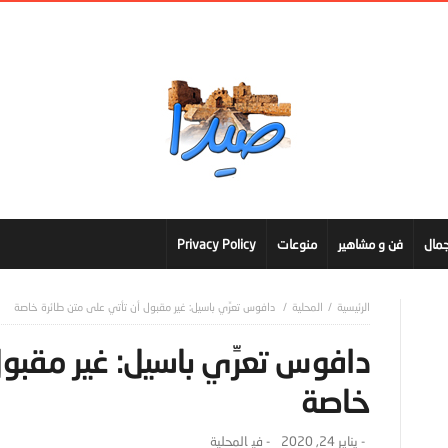
مال
فن و مشاهير
منوعات
Privacy Policy
المحلية
دافوس تعرِّي باسيل: غير مقبول أن تأتي على متن طائرة خاصة
دافوس تعرِّي باسيل: غير مقبو
خاصة
-
يناير 24, 2020
- ‎في
المحلية