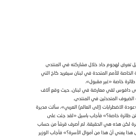
اسيل تعرض لهجوم حاد خلال مشاركته في المنتدى
لخاصة للأمم المتحدة في لبنان سيغريد كاخ التي
طائرة خاصة «غير مقبول».
تدى دافوس لقي معارضة في لبنان، حيث وقع آلاف
الضيوف المتحدثين في المنتدى.
عودة الاضطرابات (إلى العالم) العربي»، سألت مديرة
متن طائرة خاصة؟» فأجاب باسيل «لقد جئت على
تشرة لكن هذه هي الحقيقة. لم أصرف قرشاً من حساب
ل هذا يعني أنّ هذا من أموال الأسرة؟» فأجاب الوزير