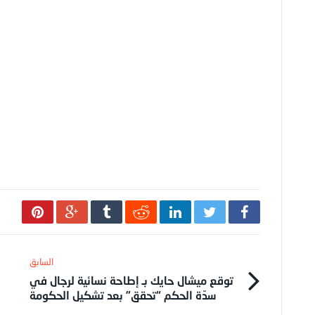
توقع ميشال حايك بـ إطاحة نسائية لرجال في
سدّة الحكم “تحقق” بعد تشكيل الحكومة