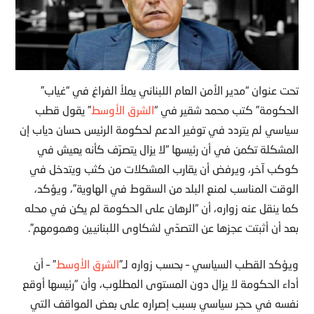
تحت عنوان “مدير الأمن العام اللبناني يملأ الفراغ في “غياب”
الحكومة” كتب محمد شقير في “
الشرق الأوسط
” يقول قطب
سياسي لم يتردد في توفير الدعم لحكومة الرئيس حسان دياب إن
المشكلة تكمن في أن رئيسها “لا يزال يتصرّف كأنه يعيش في
كوكب آخر، ويرفض أن يقارب المشكلات من كثب ويتدخل في
الوقت المناسب لمنع البلد من السقوط في الهاوية”، ويؤكد،
كما ينقل عنه زواره، أن “الرهان على الحكومة لم يكن في محله
بعد أن أثبتت عجزها عن التصدّي لشكاوى اللبنانيين وهمومهم”.
ويؤكد القطب السياسي – بحسب زواره لـ”
الشرق الأوسط
” – أن
أداء الحكومة لا يزال دون المستوى المطلوب، وأن “رئيسها أوقع
نفسه في حجر سياسي بسبب إصراره على بعض المواقف التي