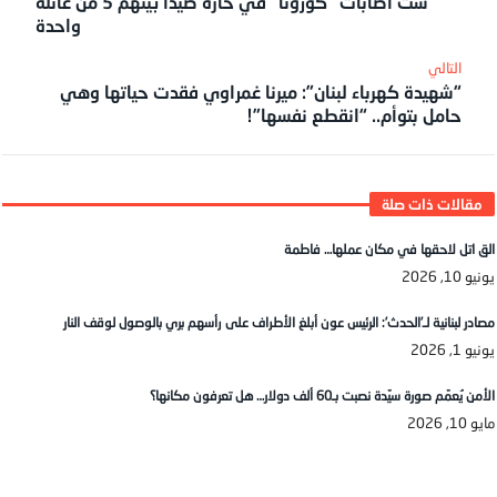
ست اصابات “كورونا” في حارة صيدا بينهم 5 من عائلة
واحدة
“شهيدة كهرباء لبنان”: ميرنا غمراوي فقدت حياتها وهي
حامل بتوأم.. “انقطع نفسها”!
الق اتل لاحقها في مكان عملها… فاطمة
يونيو 10, 2026
مصادر لبنانية لـ’الحدث’: الرئيس عون أبلغ الأطراف على رأسهم بري بالوصول لوقف النار
يونيو 1, 2026
الأمن يُعمّم صورة سيّدة نصبت بـ60 ألف دولار… هل تعرفون مكانها؟
مايو 10, 2026