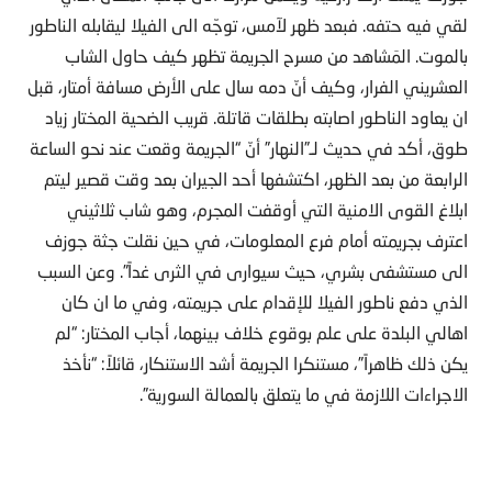
لقي فيه حتفه. فبعد ظهر لآمس، توجّه الى الفيلا ليقابله الناطور
بالموت. المَشاهد من مسرح الجريمة تظهر كيف حاول الشاب
العشريني الفرار، وكيف أنّ دمه سال على الأرض مسافة أمتار، قبل
ان يعاود الناطور اصابته بطلقات قاتلة. قريب الضحية المختار زياد
طوق، أكد في حديث لـ”النهار” أنّ “الجريمة وقعت عند نحو الساعة
الرابعة من بعد الظهر، اكتشفها أحد الجيران بعد وقت قصير ليتم
ابلاغ القوى الامنية التي أوقفت المجرم، وهو شاب ثلاثيني
اعترف بجريمته أمام فرع المعلومات، في حين نقلت جثة جوزف
الى مستشفى بشري، حيث سيوارى في الثرى غداً”. وعن السبب
الذي دفع ناطور الفيلا للإقدام على جريمته، وفي ما ان كان
اهالي البلدة على علم بوقوع خلاف بينهما، أجاب المختار: “لم
يكن ذلك ظاهراً”، مستنكرا الجريمة أشد الاستنكار، قائلاً: “نأخذ
الاجراءات اللازمة في ما يتعلق بالعمالة السورية”.