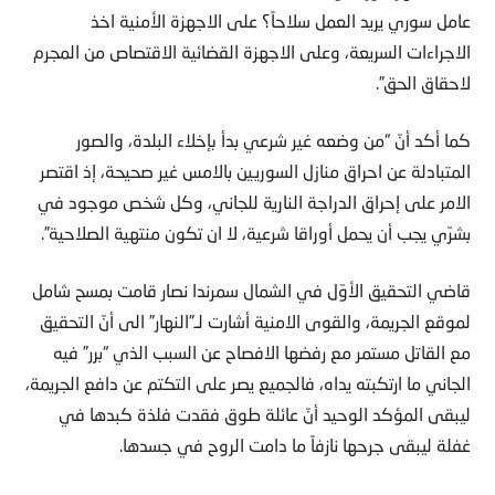
عامل سوري يريد العمل سلاحاً؟ على الاجهزة الأمنية اخذ
الاجراءات السريعة، وعلى الاجهزة القضائية الاقتصاص من المجرم
لاحقاق الحق”.
كما أكد أنّ “من وضعه غير شرعي بدأ بإخلاء البلدة، والصور
المتبادلة عن احراق منازل السوريين بالامس غير صحيحة، إذ اقتصر
الامر على إحراق الدراجة النارية للجاني، وكل شخص موجود في
بشرّي يجب أن يحمل أوراقا شرعية، لا ان تكون منتهية الصلاحية”.
قاضي التحقيق الأوّل في الشمال سمرندا نصار قامت بمسح شامل
لموقع الجريمة، والقوى الامنية أشارت لـ”النهار” الى أنّ التحقيق
مع القاتل مستمر مع رفضها الافصاح عن السبب الذي “برر” فيه
الجاني ما ارتكبته يداه، فالجميع يصر على التكتم عن دافع الجريمة،
ليبقى المؤكد الوحيد أنّ عائلة طوق فقدت فلذة كبدها في
غفلة ليبقى جرحها نازفاً ما دامت الروح في جسدها.