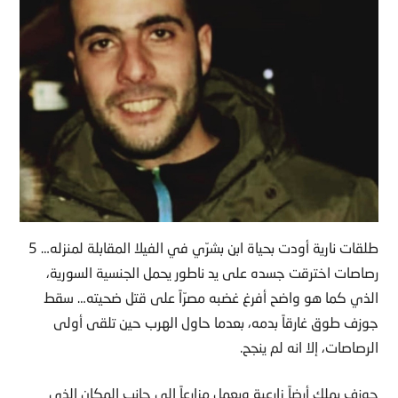
طلقات نارية أودت بحياة ابن بشرّي في الفيلا المقابلة لمنزله… 5
رصاصات اخترقت جسده على يد ناطور يحمل الجنسية السورية،
الذي كما هو واضح أفرغ غضبه مصرّاً على قتل ضحيته… سقط
جوزف طوق غارقاً بدمه، بعدما حاول الهرب حين تلقى أولى
الرصاصات، إلا انه لم ينجح.
جوزف يملك أرضاً زارعية ويعمل مزارعاً الى جانب المكان الذي