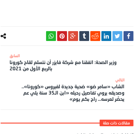
وزير الصحة: اتفقنا مع شركة فايزر أن نتسلم لقاح كورونا
بالربع الأول من 2021
الشاب «سامر ضو» ضحية جديدة لفيروس «كورونا»..
وصديقه يروي تفاصيل رحيله «ابن الـ35 سنة يلي عم
يحضّر لعرسه… راح بكم يوم»