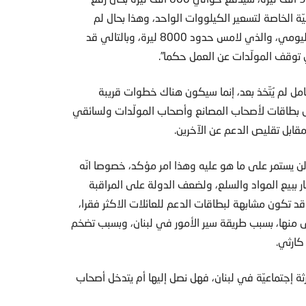
ّة الخاصة لتسعير الكيلووات الواحد، وهذا بحال لم
تتفلّت السوق السوداء لبيع المادة على أساس سعر الصرف اليومي، والذي لامس حدود 8000 ليرة، وبالتالي قد
ي توقف المولّدات عن العمل حكما”.
مل لم يُتّخذ بعد، إنما سيكون هناك خطوات قريبة
ص بطاقات لأصحاب المصانع وأصحاب المولّدات ولسائقي ​
قابل تقليص الدعم عن الآخرين.
 لن يستمر على ما هو عليه وهذا امر مؤكد، خصوصا انّه
جار ببيع المواد والسلع، ولضعف الدولة على المراقبة
 تكون مشابهة لبطاقات الدعم للعائلات الاكثر فقرا،
تغى منها، بسبب طريقة سير الأمور في لبنان، وبسبب تضخم
كارثي.
ة إجتماعيّة في لبنان، فهل نصل إليها أم يتدخل أصحاب