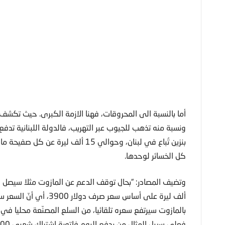
أما بالنسبة الى المحروقات، فهنا الازمة الكبرى. حيث تكشف ال
بنزين تُباع في لبنان، وحوالي 15 ألف ل
كل الخسائر لوحدها.
ألف ليرة على أساس سعر ص
بالمازوت سيرتفع سعره تلقائيا، من السلع المصنّعة محليا في ​ال