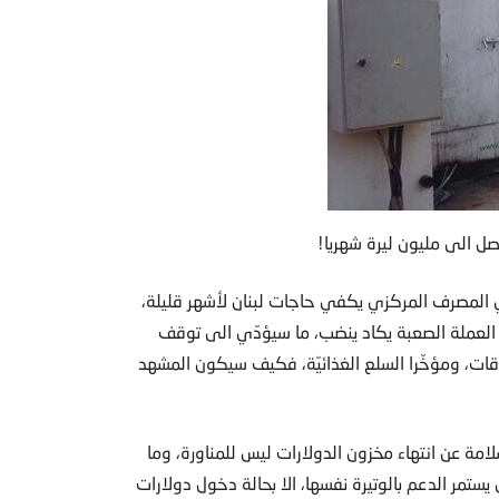
تصل الى مليون ليرة شهريا!
 في ​المصرف المركزي​ يكفي حاجات لبنان لأشهر قليلة،
 العملة الصعبة يكاد ينضب، ما سيؤدّي الى توقف
روقات​، ومؤخّرا السلع الغذائيّة، فكيف سيكون المشهد
مة عن انتهاء مخزون الدولارات ليس للمناورة، وما
ستمر الدعم بالوتيرة نفسها، الا بحالة دخول دولارات