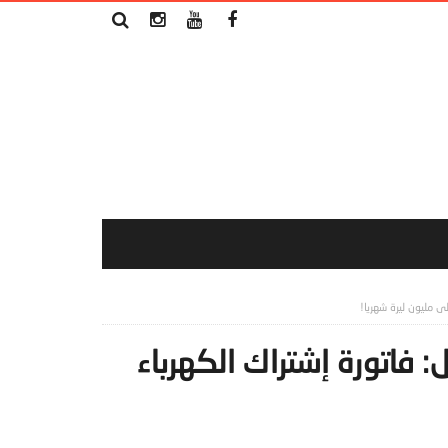
لى مليون ليرة شهريا!
: فاتورة إشتراك الكهرباء