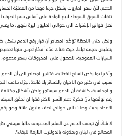
الدعم، لأنّ سعر المازوت يشكل جزءا مهما من العمليّة الحسابي
تصل فواتير الإشتراك الى حوالي المليون ليرة شهريا، ما يعن
ولكن حتى اللحظة تؤكّد المصادر أنّ قرار رفع الدعم بشكل كا
بتقليص حجمه تباعا، حيث هناك عدّة أفكار تُدرس منها تخصي
السيارات العمومية​، للحصول على المحروقات بسعر مدعوم، م
وأخيرا بما يخص السلع الغذائية، فتشير المصادر الى أن الدعم
تسبب في كثير من الاحيان بالخسائر بلا فائدة، جرّاء تلاعب الت
والمحاسبة، كاشفة أن الدعم سيستمر ولكن بأشكال مختلفة قد
رغم توقّعها بأنّ فكرة دعم الأسر الاكثر فقرا لن تحقّق المب
الاعداد بحيث وصلت الى حوالي نصف مليون عائلة وهو رقم 
لا شكّ أن توقف الدعم عن السلع المدعومة حاليا سيعني كارث
المصالح في لبنان ويمدّونه بالدولارت اللازمة للبقاء؟.