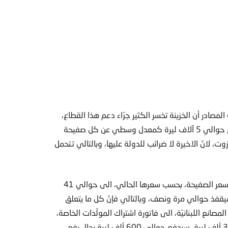
مصادر أن الخزينة تخسر الكثير جرّاء دعم هذا القطاع،
ونسبة منه تذهب للجيوب عبر التهريب، فالدولة اللبنانية تدفع حوالي 5 آلاف ليرة كمعدل وسطي عن كل صفيحة
يرة عن كل صفيحة مازوت، لانّ الاخيرة لا ضرائب للدولة عليها، وبالتالي تتحمل
وتضيف المصادر: “بحال توقف الدعم عن ​المازوت​ مثلا سيصل سعر الصفيحة، بحسب سعرها الحالي، الى حوالي 41
رف دولار 3900، أي أنّ السعر سيقفذ حوالي مرة ونصف، وبالتالي فإنّ كل ما يتعلق
مصانع​ اللبنانيّة، الى فاتورة اشتراك المولّدات الخاصة،
فعلى سبيل المثال من يدفع اليوم فاتورة اشتراك شهري 300 ألف ليرة، سيدفع حوالي 600 ألف ليرة بحال رفع