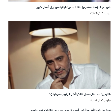
في صيدا… زفاف مفاجئ لفنانة مصرية-لبنانية من رجل أعمال شهير
يونيو 17, 2024
بالفيديو: ماذا قال فضل شاكر لأهل الجنوب في لبنان؟
مارس 12, 2024
سيكون ردّي الأوّل والأخير… أدهم نابلسي يرد على شائعات أنجي خوري