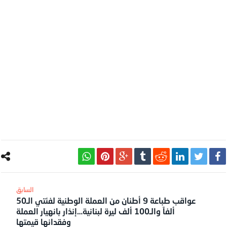
عواقب طباعة 9 أطنان من العملة الوطنیة لفئتي الـ50
ألفاً والـ100 ألف لیرة لبنانیة…إنذار بانھیار العملة
وفقدانھا قیمتھا