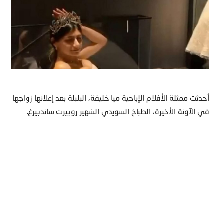
أحدثت ممثلة الأفلام الإباحیة میا خلیفة، البلبلة بعد إعلانها زواجها
في الآونة الأخيرة، الطباخ السويدي الشهير روبيرت ساندبيرغ.