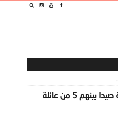
ست اصابات “كورونا” في حارة صيدا بينهم 5 من عائلة