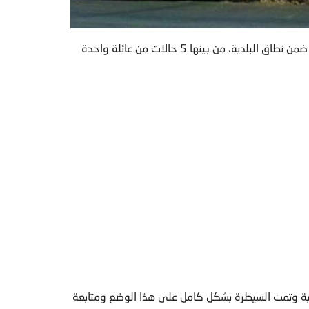
أعلنت بلدية حارة صيدا عن تسجيل 6 اصابات بفيروس كورونا ضمن نطاق البلدية، من بينها 5 حالات من عائلة واحدة
طلوبة وتمت السيطرة بشكل كامل على هذا الوضع ومتابعة