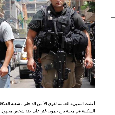
أعلنت
المديرية
العـامة
لقوى
الأمـن
الداخلي
ـ
شعبة
العلاق
السكنية
في
محلة
برج
حمود،
عُثر
على
جثة
شخص
مجهول