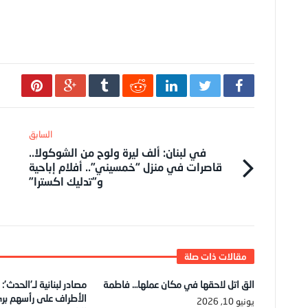
في لبنان: ألف ليرة ولوح من الشوكولا..
قاصرات في منزل “خمسيني”.. أفلام إباحية
و”تدليك اكسترا”
الق اتل لاحقها في مكان عملها… فاطمة
مصادر لبنانية لـ’الحدث’:
الأطراف على رأسهم بر
يونيو 10, 2026