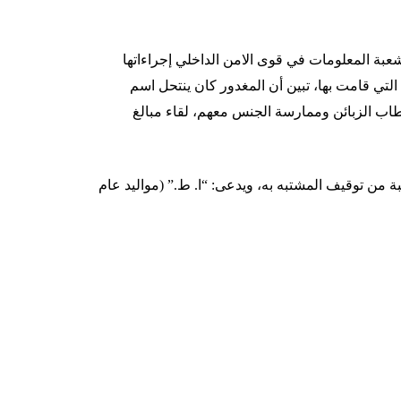
عبة
المعلومات
في
قوى
الامن
الداخلي
إجراءاتها
التي
قامت
بها،
تبين
أن
المغدور
كان
ينتحل
اسم
طاب
الزبائن
وممارسة
الجنس
معهم،
لقاء
مبالغ
ة
من
توقيف
المشتبه
به،
ويدعى
: “
ا
.
ط
.” (
مواليد
عام