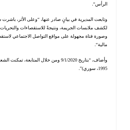
الرأس
“.
وتابعت
المديرية
في
بيانٍ
صادر
عنها،
“
وعلى
الأثر،
باشرت
ش
لكشف
ملابسات
الجريمة،
ونتيجةً
للاستقصاءات
والتحريات
وصورة
فتاة
مجهولة
على
مواقع
التواصل
الاجتماعي
لاستق
مالية
“.
وأضاف،
“
بتاريخ
9/1/2020
ومن
خلال
المتابعة،
تمكنت
الشعب
1995
،
سوري
)”.