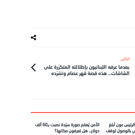
بعدما عرفه اللبنانيون بإطلالته المتكرّرة على
الشاشات… هذه قصة قهر عصام وتشرّده
 الرئيس عون أبلغ
الأمن يُعمّم صورة سيّدة نصبت بـ60 ألف
ي بالوصول لوقف
دولار… هل تعرفون مكانها؟