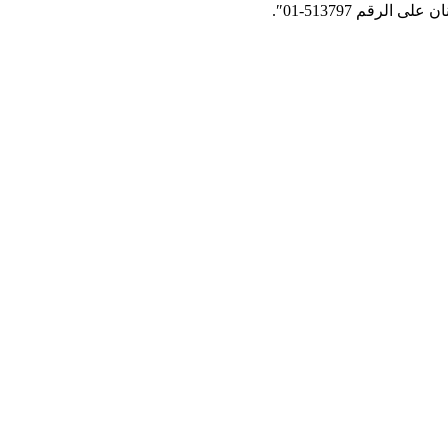
ان
على
الرقم
513797-01″.