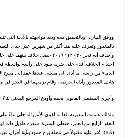
ووفق
البيان،
“
وبالتحقيق
معه
وبعد
مواجهته
بالأدلة
التي
تثب
بالمغدور
وتعرف
عليه
منذ
أكثر
من
شهرين
عبر
إحدى
التطب
وأضاف
أنه
فجر
۳۰
/
۱۲
/
۲۰۱۹
حصل
خلاف
بينهما
على
خل
احتدام
الخلاف
أقدم
على
ضربه
بقوة
على
رأسه
بواسطة
قط
الدماء
من
رأسه،
ما
أدى
الى
مقتله،
عندها
عمد
الى
مسح
ال
هاتف
المغدور
وأداة
الجريمة،
وقام
برميهما
في
البحر
في
مح
وأجري
المقتضى
القانوني
بحقه
وأودع
المرجع
المعني
بناءً
ع
ولذلك
عممت
المديرية
العامة
لقوى
الأمن
الداخلي
بناءً
على
العقد
الرابع
من
العمر،
حنطي
البشرة،
شعره
طويل
ذات
لو
(RA)
،
عُثر
عليه
مقتولاً
في
محلة
برج
حمود
بناية
أفران
فيرو