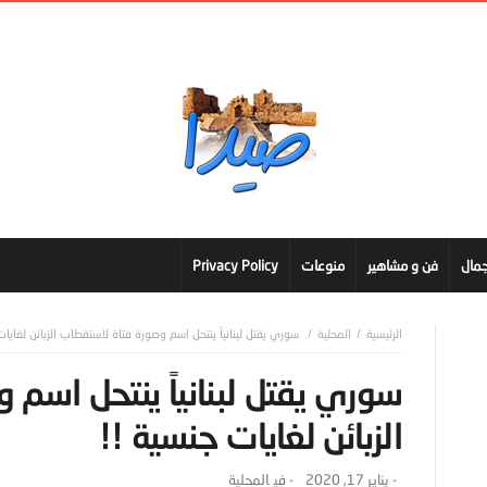
مال
فن و مشاهير
منوعات
Privacy Policy
المحلية
سوري يقتل لبنانياً ينتحل اسم وصورة فتاة لاستقطاب الزبائن لغايا
سوري يقتل لبنانياً ينتحل اسم
الزبائن لغايات جنسية !!
-
يناير 17, 2020
- ‎في
المحلية