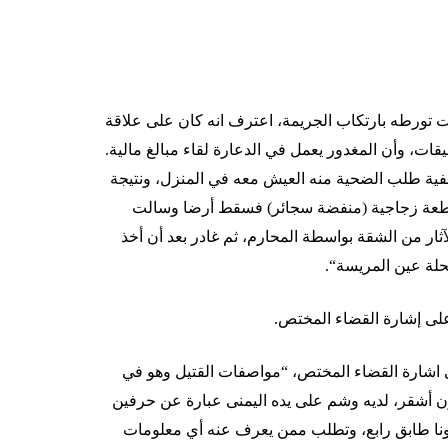
ت
تورطه
بارتكاب
الجريمة،
اعترف
انه
كان
على
علاقة
يقات،
وأن
المغدور
يعمل
في
الدعارة
لقاء
مبالغ
مالية
.
فية
طلب
الضحية
منه
العيش
معه
في
المنزل،
ونتيجة
عة
زجاجية
(
منفضة
سجائر
)
فسقط
أرضا
وسالت
آثار
من
الشقة
بواسطة
المحارم،
ثم
غادر
بعد
أن
أخذ
لة
عين
المريسة
“.
لى
إشارة
القضاء
المختص
.
اشارة
القضاء
المختص،
“
مواصفات
القتيل
وهو
في
ن
أشقر،
لديه
وشم
على
يده
اليمنى
عبارة
عن
حرفين
نا
طابق
رابع،
وتطلب
ممن
يعرف
عنه
أي
معلومات