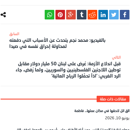
بالفيديو: محمد نجم يتحدث عن الأسباب التي دفعته
لمحاولة إحراق نفسه في صيدا
قبل اندلاع الأزمة: عُرض على لبنان 50 مليار دولار مقابل
توطين اللاجئين الفلسطينيين والسوريين، ولما رُفض، جاء
الرد الغربي: ‘اذاً تحمَّلوا الرياح العاتية’
الق اتل لاحقها في مكان عملها… فاطمة
يونيو 10, 2026
مصادر لبنانية لـ’الحدث’: الرئيس عون أبلغ الأطراف على رأسهم بري بالوصول لوقف النار