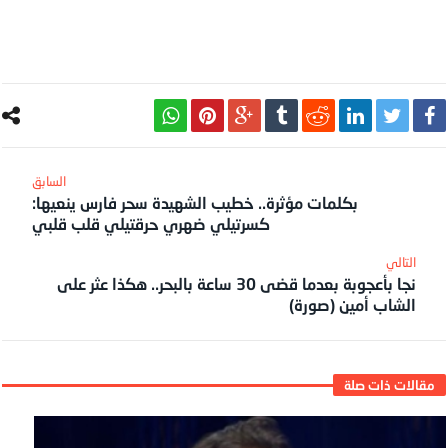
بكلمات مؤثرة.. خطيب الشهيدة سحر فارس ينعيها:
كسرتيلي ضهري حرقتيلي قلب قلبي
نجا بأعجوبة بعدما قضى 30 ساعة بالبحر.. هكذا عثر على
الشاب أمين (صورة)