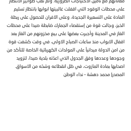
معاناتهم مع تأمين الاحتياجات الضرورية. ولم تغب طوابير الانتظار
على محطات الوقود التي اقفلت غالبيتها ابوابها بانتظار تسليم
المادة على التسعيرة الجديدة، وعلى الافران للحصول على ربطة
الخبز، وجالت قوة من إستقصاء الجمارك ضابطة صيدا على محطات
الغاز في المدينة وأجبرت بعضها على بيع مخزونهم من الغاز بعد
اقفال الابواب منذ ساعات الصباح الاولى، في وقت كشفت قوة
من امن الدولة ميدانياً على المولدات الكهربائية الخاصة للتأكد من
وجودها وعددها وفق الجدول الذي اعدّته بلدية صيدا، لتزويد
اصحابها بمادة المازوت، في ظل انقطاعه وشحّه من الاسواق.
المصدر| محمد دهشة – نداء الوطن