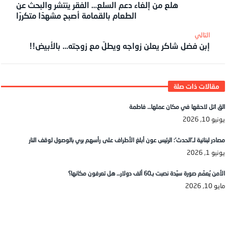
هلع من إلغاء دعم السلع… الفقر ينتشر والبحث عن
الطعام بالقمامة أصبح مشهدًا متكررًا
إبن فضل شاكر يعلن زواجه ويطلّ مع زوجته… بالأبيض!!
الق اتل لاحقها في مكان عملها… فاطمة
يونيو 10, 2026
مصادر لبنانية لـ’الحدث’: الرئيس عون أبلغ الأطراف على رأسهم بري بالوصول لوقف النار
يونيو 1, 2026
الأمن يُعمّم صورة سيّدة نصبت بـ60 ألف دولار… هل تعرفون مكانها؟
مايو 10, 2026