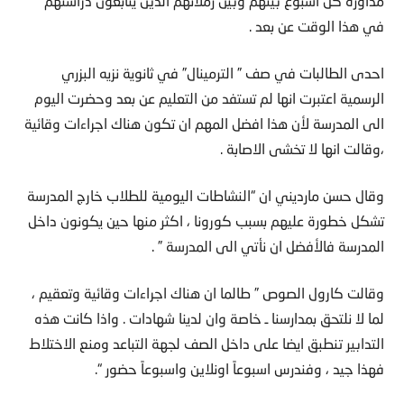
مداورة كل اسبوع بينهم وبين زملائهم الذين يتابعون دراستهم
في هذا الوقت عن بعد .
احدى الطالبات في صف ” الترمينال” في ثانوية نزيه البزري
الرسمية اعتبرت انها لم تستفد من التعليم عن بعد وحضرت اليوم
الى المدرسة لأن هذا افضل المهم ان تكون هناك اجراءات وقائية
،وقالت انها لا تخشى الاصابة .
وقال حسن مارديني ان “النشاطات اليومية للطلاب خارج المدرسة
تشكل خطورة عليهم بسبب كورونا ، اكثر منها حين يكونون داخل
المدرسة فالأفضل ان نأتي الى المدرسة ” .
وقالت كارول الصوص ” طالما ان هناك اجراءات وقائية وتعقيم ،
لما لا نلتحق بمدارسنا ـ خاصة وان لدينا شهادات . واذا كانت هذه
التدابير تنطبق ايضا على داخل الصف لجهة التباعد ومنع الاختلاط
فهذا جيد ، وفندرس اسبوعاً اونلاين واسبوعاً حضور “.