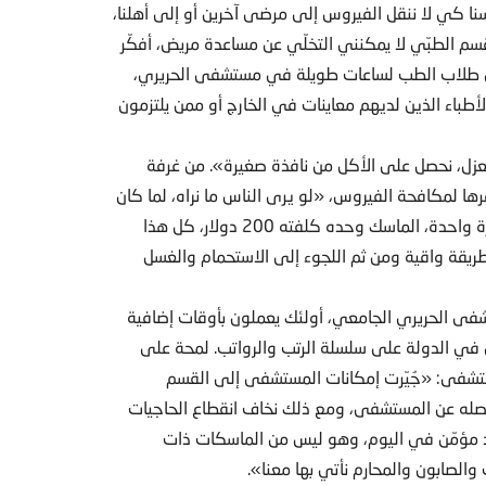
فسنا كي لا ننقل الفيروس إلى مرضى آخرين أو إلى أهلنا،
سم الطبّي لا يمكنني التخلّي عن مساعدة مريض، أفكّر
 من طلاب الطب لساعات طويلة في مستشفى الحريري،
باء الذين لديهم معاينات في الخارج أو ممن يلتزمون
 بالعزل، نحصل على الأكل من نافذة صغيرة». من غرفة
رها لمكافحة الفيروس، «لو يرى الناس ما نراه، لما كان
أحد خرج من منزله… عدد هائل من البدلات التي نستخدمها مرّة واحدة، الماسك وحده كلفته 200 دولار، كل هذا
طريقة واقية ومن ثم اللجوء إلى الاستحمام والغسل
فى الحريري الجامعي، أولئك يعملون بأوقات إضافية
ي الدولة على سلسلة الرتب والرواتب. لمحة على
لمستشفى: «جُيّرت إمكانات المستشفى إلى القسم
لفصله عن المستشفى، ومع ذلك نخاف انقطاع الحاجيات
د مؤمّن في اليوم، وهو ليس من الماسكات ذات