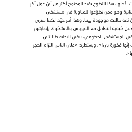
لأجلها، هذا التطوّع يفيد المجتمع أكثر من أيّ عمل آخر
نانية وهو ممن تطوّعوا للمناوبة في مستشفى
ّ ثمة حالات موجودة بيننا، وهذا أمر جيّد، لكنّنا سنرى
ات عن كيفية التعامل مع الفيروس والمشكوك بإصابتهم
نا في المستشفى الحكومي، «في البداية طالبتني
إنّها فخورة بي!»، ويستطرد: «على الناس التزام الحجر
ا».