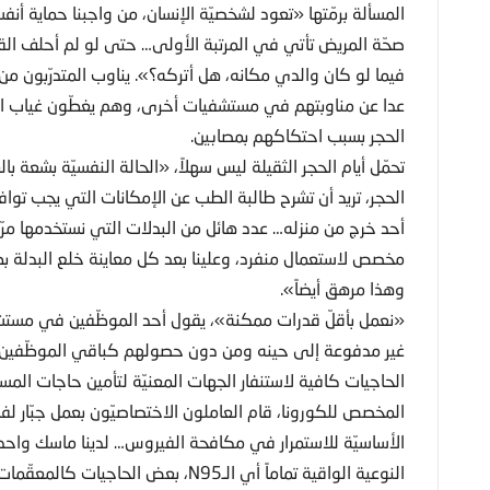
المسألة برمّتها «تعود لشخصيّة الإنسان، من واجبنا حماية أن
صحّة المريض تأتي في المرتبة الأولى… حتى لو لم أحلف الق
فيما لو كان والدي مكانه، هل أتركه؟». يناوب المتدرّبون
عدا عن مناوبتهم في مستشفيات أخرى، وهم يغطّون غياب الأط
الحجر بسبب احتكاكهم بمصابين.
تحمّل أيام الحجر الثقيلة ليس سهلاً، «الحالة النفسيّة بشعة
الحجر، تريد أن تشرح طالبة الطب عن الإمكانات التي يجب تواف
مخصص لاستعمال منفرد، وعلينا بعد كل معاينة خلع البدلة ب
وهذا مرهق أيضاً».
«نعمل بأقلّ قدرات ممكنة»، يقول أحد الموظّفين في مستش
غير مدفوعة إلى حينه ومن دون حصولهم كباقي الموظّفين ف
الحاجيات كافية لاستنفار الجهات المعنيّة لتأمين حاجات ا
المخصص للكورونا، قام العاملون الاختصاصيّون بعمل جبّار 
الأساسيّة للاستمرار في مكافحة الفيروس… لدينا ماسك واح
النوعية الواقية تماماً أي الـN95، بعض الحاجيات كالمعقّمات والصابون والمحارم نأتي بها معنا».