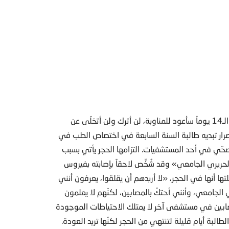
«مرّت تسعة أيام على التزامي الحجر، وعندما أنتهي من مدة الـ14 يوماً سأعود للمناوبة، لن أترك ولن أتخلّى عن
لإصرار تبديه طالبة السنة السابعة في اختصاص الطب في
الصحّي في أحد المستشفيات. التزامها الحجر يأتي بسبب
حريري الجامعي» وقد شُخِّص لاحقاً بإصابته بفيروس
تها أنها في الحجر، «لا أريدهم أن يقلقوا، يعرفون أنني
جامعي، وأنني أحتكّ بالمصابين، لكنّهم لا يعلمون
مصابين في مستشفى آخر لا يمتلك الاحتياطات الموجودة
لبة أيام قليلة لتنتهي من الحجر لكنّها تريد العودة.