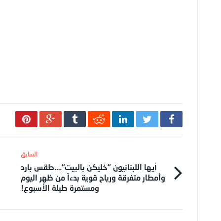
أيها اللبنانيون “خليكن بالبيت”….طقس بارد
وأمطار متفرقة ورياح قوية بدءاً من ظهر اليوم
ومستمرة طيلة الأسبوع!