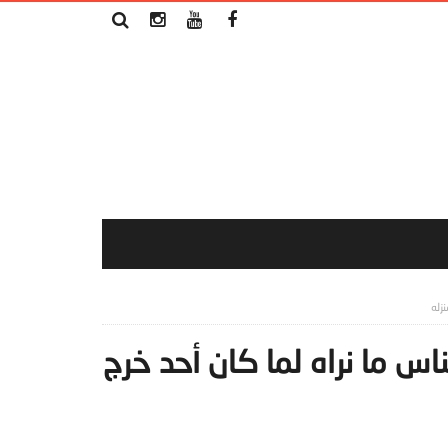
زله
اس ما نراه لما كان أحد خرج