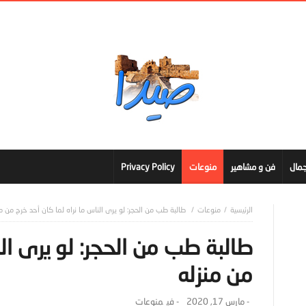
مال
فن و مشاهير
منوعات
Privacy Policy
منوعات
طالبة طب من الحجر: لو يرى الناس ما نراه لما كان أحد خرج من من
طالبة طب من الحجر: لو يرى الن
من منزله
-
مارس 17, 2020
- ‎في
منوعات