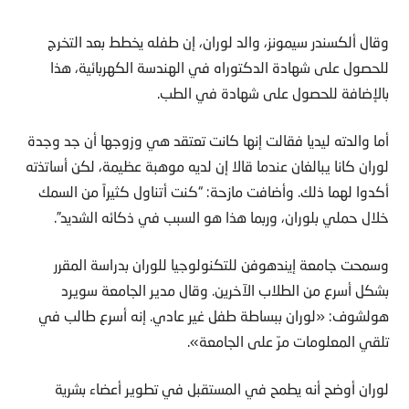
وقال ألكسندر سيمونز، والد لوران، إن طفله يخطط بعد التخرج
للحصول على شهادة الدكتوراه في الهندسة الكهربائية، هذا
بالإضافة للحصول على شهادة في الطب.
أما والدته ليديا فقالت إنها كانت تعتقد هي وزوجها أن جد وجدة
لوران كانا يبالغان عندما قالا إن لديه موهبة عظيمة، لكن أساتذته
أكدوا لهما ذلك. وأضافت مازحة: “كنت أتناول كثيراً من السمك
خلال حملي بلوران، وربما هذا هو السبب في ذكائه الشديد”.
وسمحت جامعة إيندهوفن للتكنولوجيا للوران بدراسة المقرر
بشكل أسرع من الطلاب الآخرين. وقال مدير الجامعة سويرد
هولشوف: «لوران ببساطة طفل غير عادي. إنه أسرع طالب في
تلقي المعلومات مرّ على الجامعة».
لوران أوضح أنه يطمح في المستقبل في تطوير أعضاء بشرية