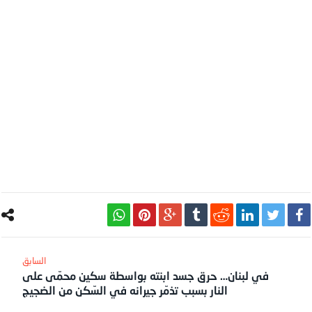
في لبنان… حرق جسد ابنته بواسطة سكين محمّى على
النار بسبب تذمّر جيرانه في السّكن من الضجيج