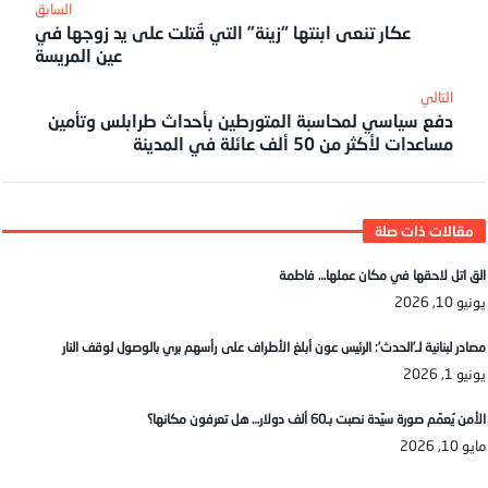
عكار تنعى ابنتها “زينة” التي قُتلت على يد زوجها في
عين المريسة
دفع سياسي لمحاسبة المتورطين بأحداث طرابلس وتأمين
مساعدات لأكثر من 50 ألف عائلة في المدينة
الق اتل لاحقها في مكان عملها… فاطمة
يونيو 10, 2026
مصادر لبنانية لـ’الحدث’: الرئيس عون أبلغ الأطراف على رأسهم بري بالوصول لوقف النار
يونيو 1, 2026
الأمن يُعمّم صورة سيّدة نصبت بـ60 ألف دولار… هل تعرفون مكانها؟
مايو 10, 2026