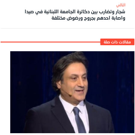
شجار وتضارب بين دكاترة الجامعة اللبنانية في صيدا
واصابة احدهم بجروح ورضوض مختلفة