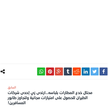
محتال خدع المطارات بلباسه…ارتدى زي إحدى شركات
الطيران للحصول على امتيازات مجانية ولتجاوز طابور
المسافرين!