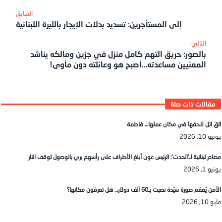
إلى المستأجرين: تسديد بدلات الإيجار بالليرة اللبنانية
بالصور: حريق التهم كامل منزل في جزين ومالكه يناشد
المعنيين مساعدته…أصبح هو وعائلته دون مأوى!
الق اتل لاحقها في مكان عملها… فاطمة
يونيو 10, 2026
مصادر لبنانية لـ’الحدث’: الرئيس عون أبلغ الأطراف على رأسهم بري بالوصول لوقف النار
يونيو 1, 2026
الأمن يُعمّم صورة سيّدة نصبت بـ60 ألف دولار… هل تعرفون مكانها؟
مايو 10, 2026