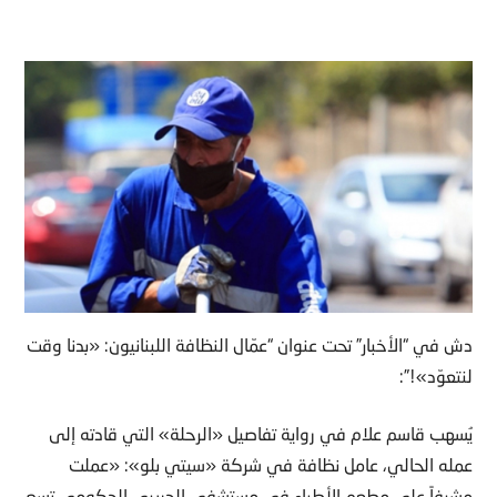
دش في “الأخبار” تحت عنوان “عمّال النظافة اللبنانيون: «بدنا وقت
لنتعوّد»!”:
يُسهب قاسم علام في رواية تفاصيل «الرحلة» التي قادته إلى
عمله الحالي، عامل نظافة في شركة «سيتي بلو»: «عملت
مشرفاً على مطعم الأطباء في مستشفى الحريري الحكومي تسع