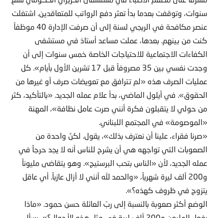
سنوات، وتوقفت بعدما بدأ تعثر دفع الرواتب للمتعاقدين. اشتغلت
عنصر مكافحة في الريجي لسنة إلى أن صرفت الإدارة 40 موظفاً
كنت من بينهم. بعدها، عملت مساعد أستاذ في مستشفى
الكفاءات الاجتماعية للاحتياجات الخاصة خمس سنوات إلى أن
وجدت نفسي بين 35 مصروفاً قبل 17 تشرين الأول بأيام». كل
عمليات الصرف هذه «لم تترافق مع تعويضات صرف أو غيرها من
الحقوق». في أيلول الماضي، بدأ علام عمله الجديد. «بالتأكيد، كثر
من حولي لا يتقبلون فكرة أنني صرت عامل نظافة»، المهنة
«الموصومة» في المجتمع اللبناني.
«صرنا فقراء، علينا أن نعترف بذلك»، يقول. لكنّ واحدة من
الصعوبات التي تواجهه هي أن يشرح للناس أنه لا يجد حرجاً في
عمله الجديد، لأن «الناس بتحب البرستيج». وهو يتقاضى مليوناً
و200 ألف ليرة شهرياً، «والحمد لله أنني لا أزال عازباً. أي عاقل
يتزوج في ظروف كهذه؟».
الوضع أكثر صعوبة بالنسبة إلى ربّ العائلة حسن حمود. «ماذا
يفعل المليون و200 ألف ليرة في مثل هذه الأحوال؟»، يسأل،