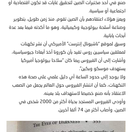
صنع في أحد مختبرات الصين لتحقيق غايات قد تكون اقتصادية أو
اجتماعية أو سياسية.
ويعزز هؤلاء اعتقادهم بأن الصين تقوم، منذ زمن طويل، بتطوير
وصناعة أسلحة بيولوجية وكيميائية، وهو ما أكدته فيما بعد عدة
أبحاث يابانية.
وسبق لموقع “ناشيونال إنترست” الأميركي أن نشر تكهنات
لمعلقين سياسيين روس تفيد بأن كورونا أخذ أبعادا جيوسياسية،
وأشارت إلى أن الفيروس ربما كان “سلاحا بيولوجيا أميركيا
يستهدف موسكو وبكين”.
ولا يوجد إلى حدود الساعة أي دليل علمي على صحة هذه
التكهنات، كما أن انتشار الفيروس حول العالم يجعل من الصعب
الاعتقاد بأنه صنع خصيصا لاستهداف بلد بعينه.
وأودى الفيروس المستجد بحياة أكثر من 2000 شخص في
الصين، وأصاب أكثر من 74 ألفا آخرين.