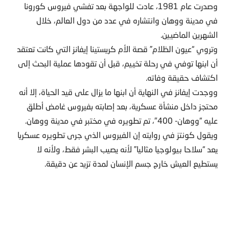
وصدرت عام 1981، عادت للواجهة بعد تفشي فيروس كورونا
في مدينة ووهان وانتشاره في عدد من دول العالم، خلال
الشهرين الماضيين.
وتروي “عيون الظلام” قصة الأم كريستينا إيفانز التي كانت تعتقد
أن ابنها توفي في رحلة تخييم، قبل أن تقودها عملية البحث إلى
اكتشاف حقيقة وفاته.
ووجدت إيفانز في النهاية أن ابنها ما يزال على قيد الحياة، إلا أنه
محتجز داخل منشأة عسكرية، بعد إصابته بفيروس غامض أطلق
عليه “ووهان- 400″، تم تطويره في مختبر في مدينة ووهان.
ويقول كونتز في روايته إن الفيروس الذي جرى تطويره عسكريا
يعد “سلاحا بيولوجيا مثاليا” لأنه يصيب البشر فقط، ولأنه لا
يستطيع العيش خارج جسم الإنسان لمدة تزيد عن دقيقة.