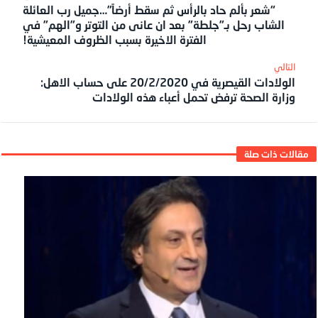
“شعر بألم حاد بالرأس ثم سقط أرضاً”…جميل رب العائلة
الشاب رحل بـ”جلطة” بعد ان عانى من التوتر و”الهم” في
الفترة الاخيرة بسبب الظروف المعيشية!
الولادات القيصرية في 20/2/2020 على حساب الاهل:
وزارة الصحة ترفض تحمل أعباء هذه الولادات