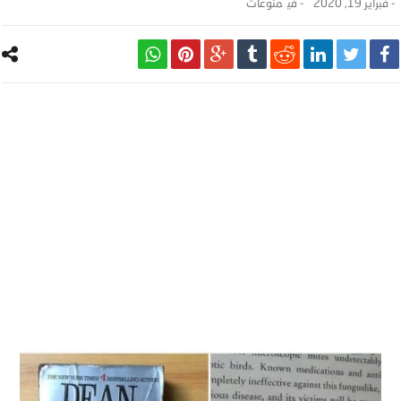
-
فبراير 19, 2020
- ‎في
منوعات