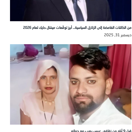
من الكائنات الغامضة إلى الزلازل السياسية… أبرز توقّعات ميشال حايك لعام 2026
ديسمبر 31, 2025
قبل 9 أيام من زفافه.. عريس يهرب مع حماته