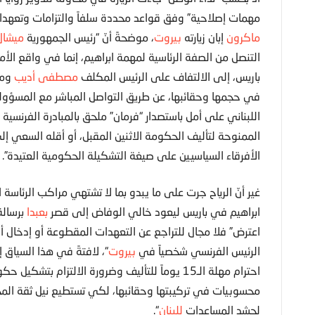
مهمات إصلاحية” وفق قواعد محددة سلفاً والتزامات وتعهد
ماكرون
إبان زيارته
بيروت
، موضحةً أنّ “رئيس الجمهورية
ميشال
التنصل من الصفة الرئاسية لمهمة ابراهيم، إنما في واقع الأمر
باريس، إلى الالتفاف على الرئيس المكلف
مصطفى أديب
ومح
في حجمها وحقائبها، عن طريق التواصل المباشر مع المسؤولي
اللبناني على أمل باستصدار “فرمان” ملحق بالمبادرة الفرنسية
الممنوحة لتأليف الحكومة الاثنين المقبل، أو أقله السعي إلى 
الأفرقاء السياسيين على صيغة التشكيلة الحكومية العتيدة”.
غير أنّ الرياح جرت على ما يبدو بما لا تشتهي مراكب الرئاس
ابراهيم في باريس ليعود خالي الوفاض إلى قصر
بعبدا
برسالة
اعترض” فلا مجال للتراجع عن التعهدات المقطوعة أو إدخال 
الرئيس الفرنسي شخصياً في
بيروت
“، لافتةً في هذا السياق
احترام مهلة الـ15 يوماً للتأليف وضرورة الالتزا
محسوبيات في تركيبتها وحقائبها، لكي تستطيع نيل ثقة المج
لحشد المساعدات
للبنان
“.