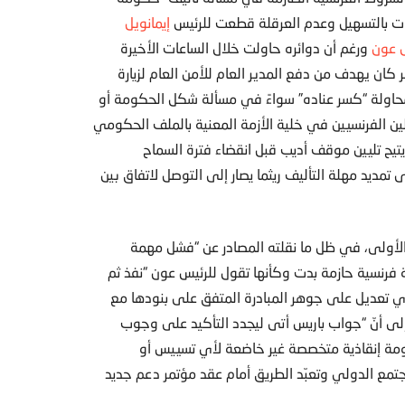
ات بالتسهيل وعدم العرقلة قطعت للرئيس
إيمانويل
 عون
ورغم أن دوائره حاولت خلال الساعات الأخيرة
 كان يهدف من دفع المدير العام للأمن العام لزيارة
اولة “كسر عناده” سواءً في مسألة شكل الحكومة أو
ن الفرنسيين في خلية الأزمة المعنية بالملف الحكومي
 يتيح تليين موقف أديب قبل انقضاء فترة السماح
تمديد مهلة التأليف ريثما يصار إلى التوصل لاتفاق بين
ة الأولى، في ظل ما نقلته المصادر عن “فشل مهمة
 فرنسية حازمة بدت وكأنها تقول للرئيس عون “نفذ ثم
أي تعديل على جوهر المبادرة المتفق على بنودها مع
 إلى أنّ “جواب باريس أتى ليجدد التأكيد على وجوب
م بتشكيل حكومة إنقاذية متخصصة غير خاضعة لأي تسييس أو
تمع الدولي وتعبّد الطريق أمام عقد مؤتمر دعم جديد