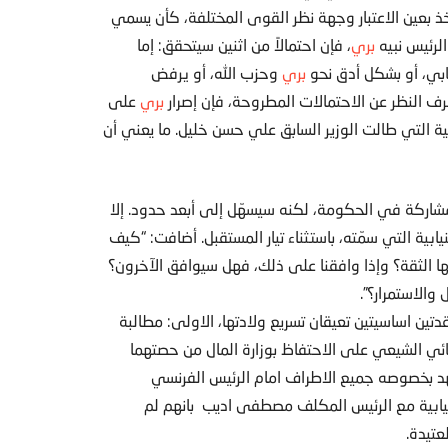
خذ بعين الاعتبار وجهة نظر القوى المختلفة، كأن يسمي
 الرئيس نبيه
بري
، فإن احتمالاً من اثنين سيتحقق: إما
ابي، أو بشكل أدق نحو
بري
وحزب الله، أو يرفض
رف النظر عن الاحتمالات المطروحة، فإن إصرار
بري
على
ية التي طالت الوزير السابق علي حسن خليل. ما يعني أن
المشاركة في الحكومة، لكنه سيسهّل إلى أبعد حدود. إلا
بية التي سمّته، باستثناء تيار المستقبل. أضافت: “كيف
 الثقة؟ وإذا وافقنا على ذلك، فهل سيوافق الآخرون؟
الاستمرار؟”.
ين اساسيتين تعيقان تسريع ولادتها، الاولى: مطالبة
لثنائي الشيعي على الاحتفاظ بوزارة المال من حصتهما
تعهد بخصوصه جميع الاطراف امام الرئيس الفرنسي
لنيابية مع الرئيس المكلف مصطفى اديب بانهم لم
تيدة.