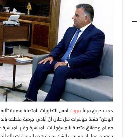
حجب حريق مرفأ
بيروت
امس التطورات المتصلة بعملية تأليف ا
الوطن” فثمة مؤشرات تدل على أنّ أيادي جرمية ملطخة بالد
معالم وحقائق متصلة بالمسؤوليات المباشرة وغير المباشرة 
وعقود، وما زاد منسوب الشك بصحة هذه المعطيات تلك الصور