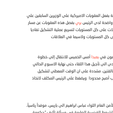
 بفعل العقوبات الاميركية على الوزيرين السابقين علي
 واضحة لدى الرئيس
بري
بفصل هذه العقوبات عن مسار
ات على كل المستويات لتسريع عملية التشكيل تفاديا
على كل المستويات ولاسيما في العلاقات
 عون في
بعبدا
أمس الخميس للانتقال إلى خطوة
ى الى تأجيل هذا اللقاء حتى نهاية الاسبوع الحالي
 العالقتين، مشددة على ان الوقت المعطى لتشكيل
الب أصبح محدودا ويضغط على الرئيس المكلف لاتخاذ
ن العام اللواء عباس ابراهيم الى باريس، موفداً رئاسياً،
ا الشروط الفرنسية الصارمة في مسألة تأليف “حكومة