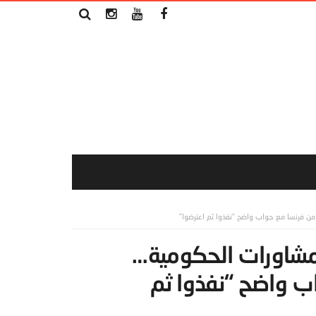
من فرنسا مع جواب واضح “نفذوا ثم اعترضوا”
لمشاورات الحكومية…
اب واضح “نفذوا ثم