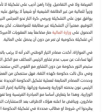
العريضة ولا في التفاصيل. وإذا راهن أديب على تشكيلة لا تأ
وزيراً للمالية من غير الطائفة الشيعية أو شيعياً لا يوافق عليه
يوافق عون على التشكيلة ويرمي كرة النار نحو المجلس الني
التوقيع، معتبراً أن التشكيلة غير مطابقة للمواصفات. لكن بص
الحصول على
وزارة المالية
صار مضاعفاً بعد العقوبات الأميرك
أي تشكيلة حكومية لن تمر من دون أن يحصل على المالية.
في الموازاة، أكدت مصادر التيار الوطني الحر أنه لا يرغب ب
أنها تساءلت عن سبب عدم تشاور الرئيس المكلف مع الكتل النيا
ستبصر النور حكومة من دون التشاور مع القوى التي ستمنحها
وفي حال نالت حكومة كهذه الثقة، فهل ستتمكن من العمل و
وحددت المصادر المتابعة لعملية تشكيل الحكومة الجديدة عقدت
الرئيس عون بحصته الوزارية وتسمية وزرائها، والثانية إصرار ا
الوزارية، وهذا ما يتعارض أساسا مع المبادرة الفرنسية وما 
ماكرون، ويناقض ما اعلنه هؤلاء الاطراف بعد الاستشارات ا
يطرحوا اي شروط او مطالب محددة في تشكيلة الحكومة الع