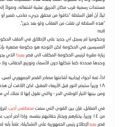
مستندات رسمية قرب مكان الحريق عشية اشتعاله، وصولاً إلى
ليلاً أنّ أهل السلطة “خافوا من محقق جريء صاحب ضمير أو من
“هذه السلطة لن تفلت من العقاب ولو بعد حين”.
null
وحكوميا لم يسجل اي جديد على الإطلاق في الملف الحكومي
المسيسين في الحكومة لكن التوجه هو حكومة مصغرة بإنتظا
زيارة مقررة لرئيس الحكومة المكلف الى قصر
بعبدا
الذي يجري
وحدها محددة كما شكلها دون الأسماء وتوزيع الحقائب ولا ب
اذاً، ثمة أجواء إيجابية أشاعتها مصادر القصر الجمهوري أم
١٨ وزيراً ستبصر النور قبل الأربعاء المقبل. لكن اللافت أن 
ومن بينها التيار الوطني الحر – والتي تقول إنها لا تملك أي
في المقابل، فإن بين القوى التي سمت
مصطفى أديب
لترؤس
من ١٤ وزيراً، يختارهم ويختار حقائبهم بنفسه. وإذا أصر أدي
قصر
بعبدا
لإطلاع رئيس الجمهورية على التشكيلة، علماً بأنه 