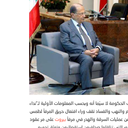
لحكومة لا سيّما أنه وبحسب المعلومات الأولية لـ”نداء
م والنهب والفساد تقف وراء افتعال حريق المرفأ لطمس
عن عمليات السرقة والهدر في مرفأ
بيروت
على مر عقود
 التي تناقلها صحافيون استقصائيون وتوثق تجميع