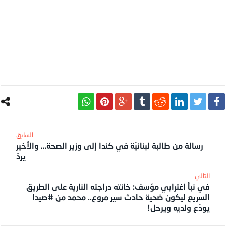
رسالة من طالبة لبنانيّة في كندا إلى وزير الصحة… والأخير
يردّ
في نبأ اغترابي مؤسف: خانته دراجته النارية على الطريق
السريع ليكون ضحية حادث سير مروع.. محمد من #صيدا
يودّع ولديه ويرحل!