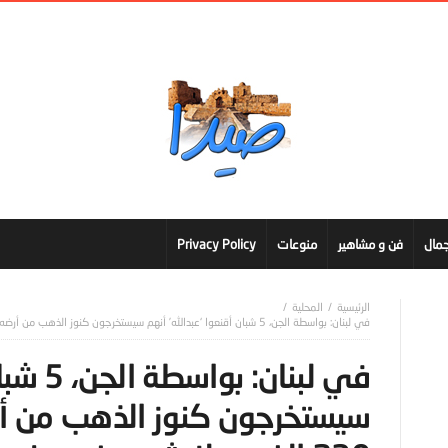
مال
فن و مشاهير
منوعات
Privacy Policy
المحلية
في لبنان: بواسطة الجن، 5 شبان أقنعوا ‘عبدالله’ أنهم سيستخرجون كنوز الذهب من أرضه… أخذوا منه أكثر من 230 الف دولار ثمن بخور وغيره.. اليكم ما حصل !!
في لبنا
سيستخرجون كنوز الذهب من أر