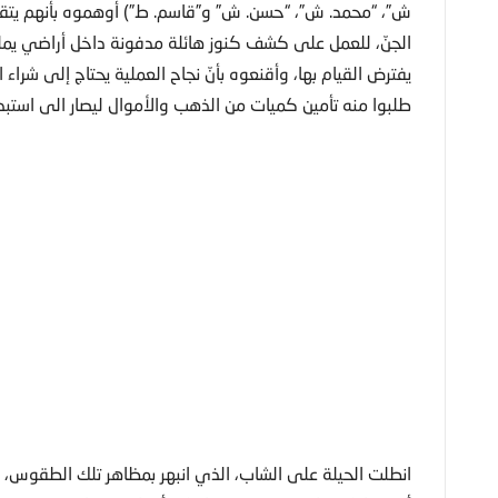
ش”، “محمد. ش”، “حسن. ش” و”قاسم. ط”) أوهموه بأنهم يتقن
الجنّ، للعمل على كشف كنوز هائلة مدفونة داخل أراضي ي
يفترض القيام بها، وأقنعوه بأنّ نجاح العملية يحتاج إلى شراء
طلبوا منه تأمين كميات من الذهب والأموال ليصار الى استبدا
انطلت الحيلة على الشاب، الذي انبهر بمظاهر تلك الطقوس، 