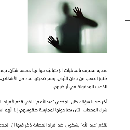
عصابة محترفة بالعمليات الإحتياليّة قوامها خمسة شبّان، تزعم
كنوز الذهب من باطن الأرض، وقع ضحيتها عدد من الأشخاص، 
الذهب المدفونة في أراضيهم.
آخر ضحايا هؤلاء كان المدّعي “عبدالله.م” الذي قدّم لأفراد ا
شراء المعدات التي يحتاجونها لممارسة طقوسهم، إلا أنّهم استو
تقدّم “عبد الله” بشكوى ضد أفراد العصابة ذكر فيها أنّ المد