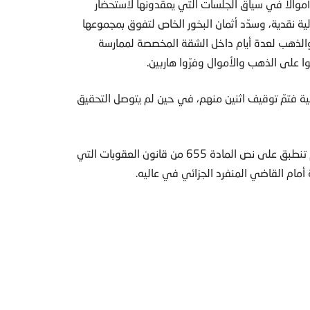
والاً في سياق الجلسات التي يعقدونها لاستحضار
ة نقدية، وسدّد أثمان البخور الخاص لتفوق بمجموعها
ل والذهب لعدة أيام داخل الشقة المخصصة لممارسة
 على الذهب والأموال وفرّوا هاربين.
ية فتمّ توقيف اثنين منهم، في حين لم يتوصل التحقيق
قاضي التحقيق في جبل لبنان، اعتبر أن أفعال المدعى عليهم تنطبق على نص المادة 655 من قانون العقوبات التي