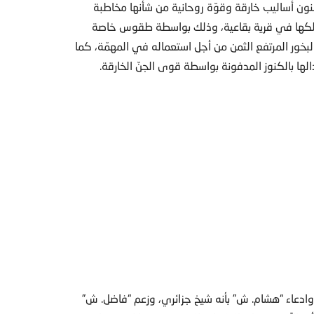
ون أساليب خارقة وقوّة روحانية من شأنها مخاطبة
ملكها في قرية بقاعية، وذلك بواسطة طقوس خاصة
 البخور المرتفع الثمن من أجل استعماله في المهمّة، كما
لها بالكنوز المدفونة بواسطة قوى الجنّ الخارقة.
وادعاء “هشام. ش” بأنه شيخ جزائري، وزعم “فاضل. ش”