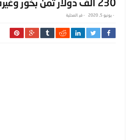
230 الف دولار ثمن بخور وغيره.. اليكم ما حصل !!
-
يونيو 5, 2020
- ‎في
المحلية