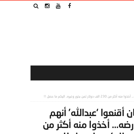
ن: بواسطة الجن، 5 شبان أقنعوا ‘عبدالله’ أنهم
ضه… أخذوا منه أكثر من