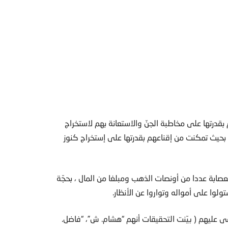
 بقدرتها على مخاطبة الجنّ والاستعانة بهم لاستخراج
بحيث تمكنت من إقناعهم بقدرتها على إستخراج كنوز
لعصابة عددا من أونصات الذهب ومبلغا من المال ، بحجّة
لوا على أمواله وتواروا عن الأنظار.
عى عليهم ( بيّنت التحقيقات أنهم “هشام. ش”، “فاضل.