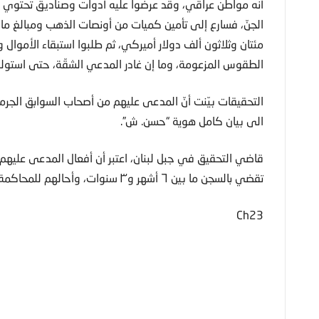
أنه مواطن عراقي، وقد عرضوا عليه أدوات وصناديق تحتوي أم
الجنّ، فسارع إلى تأمين كميات من أونصات الذهب ومبالغ مالي
مئتان وثلاثون ألف دولار أميركي، ثم طلبوا استبقاء الأموا
الطقوس المزعومة، وما إن غادر المدعي الشقّة، حتى استولوا
التحقيقات بيّنت أنّ المدعى عليهم من أصحاب السوابق الجرم
الى بيان كامل هوية “حسن. ش”.
تقضي بالسجن ما بين ٦ أشهر و٣ سنوات، وأحالهم للمحاكمة أمام القاضي المنفرد الجزائي في عاليه.
Ch23