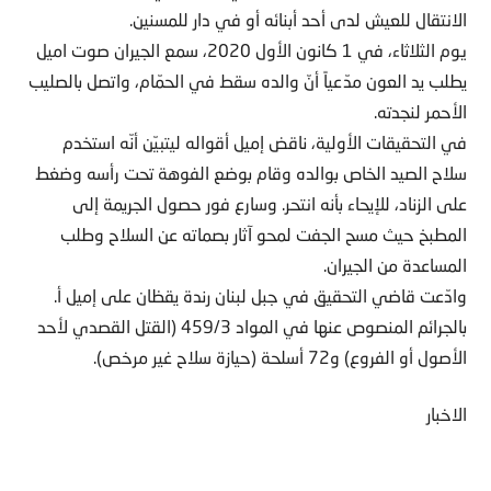
الانتقال للعيش لدى أحد أبنائه أو في دار للمسنين.
يوم الثلاثاء، في 1 كانون الأول 2020، سمع الجيران صوت اميل
يطلب يد العون مدّعياً أنّ والده سقط في الحمّام، واتصل بالصليب
الأحمر لنجدته.
في التحقيقات الأولية، ناقض إميل أقواله ليتبيّن أنّه استخدم
سلاح الصيد الخاص بوالده وقام بوضع الفوهة تحت رأسه وضغط
على الزناد، للإيحاء بأنه انتحر. وسارع فور حصول الجريمة إلى
المطبخ حيث مسح الجفت لمحو آثار بصماته عن السلاح وطلب
المساعدة من الجيران.
وادّعت قاضي التحقيق في جبل لبنان رندة يقظان على إميل أ.
بالجرائم المنصوص عنها في المواد 459/3 (القتل القصدي لأحد
الأصول أو الفروع) و72 أسلحة (حيازة سلاح غير مرخص).
الاخبار