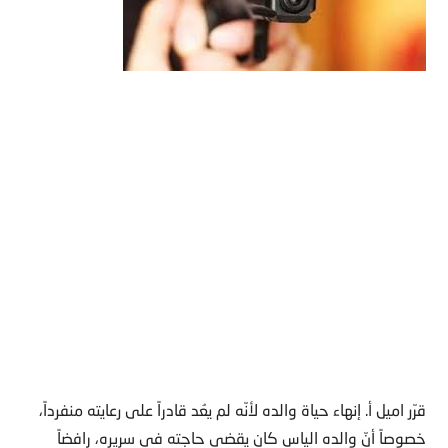
قرّر اميل أ. إنهاء حياة والده لأنّه لم يعُد قادراً على رعايته منفرداً،
خصوصاً أنّ والده الياس كان يقضي حاجته في سريره، رافضاً