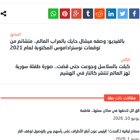
بالفيديو: وصفه ميشال حايك بالعراب العالم.. متشائم من
توقعات نوستراداموس المكتوبة لعام 2021
كبلت بالسلاسل وجوعت حتى قضت.. صورة طفلة سورية
تهز العالم تنتشر كالنار في الهشيم
الق اتل لاحقها في مكان عملها… فاطمة
يونيو 10, 2026
مصادر لبنانية لـ’الحدث’: الرئيس عون أبلغ الأطراف على رأسهم بري بالوصول لوقف النار
يونيو 1, 2026