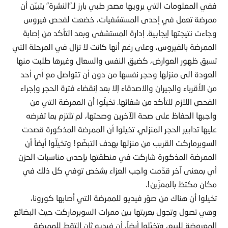
ففي المعلومات التي يرويها مصدر طبي بارز لـ”النشرة” يتبيّن أن
ممرضة تعمل في إحدى المستشفيات، خضعت لفحص فيروس
وجاءت نتيجتها إيجابية. إدارة المستشفى وبعد التأكد من إصابة
الممرضة بالفيروس، وعلى رغم أنها كانت لا تزال في المرحلة التي
تسبق ظهور العوارض، كضيق النفس والسعال وغيرها طلبت منها
العودة الى منزلها وحجر نفسها من دون أن تتواصل مع أي أحد
من الأقرباء والجيران والاصدقاء إلا بعد إنقضاء فترة الحجر وإجراء
الفحص اللازم للتأكد من شفائها. تخيلّوا أن الممرضة التي من
واجبها الحفاظ على صحة الآخرين وصحتها، لم تلتزم بما تفرضه
عليها تدابير الحجر المنزلي. تخيلوا أن الممرضة المذكورة قصدت
السوبرماركت القريب من منزلها بهدف التبضّع! وتخيلّوا أيضاً أن
الممرضة المذكورة شاركت في منطقتها بإحدى مناسبات الحزن
أي بمعنى آخر قدّمت واجب العزاء بشخص توفي كل ذلك في
مكان مكتظ بالمعزّين!.
تخيلوا أن هناك من صوّر فيديو للممرضة التي أصابها كورونا،
وهي تصول وتجول بعربتها بين ممرات السوبرماركت حيث البضائع
المعروضة للبيع، وتخيّلوا أيضاً، أن فيديو ثانٍ التقط للممرضة