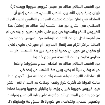
بين الشعب اللبناني هناك من سيّس فيروس كورونا وربطه تارةً
بإيران وتارةً بحزب الله. بين الشعب اللبناني، هناك من إعتبر أن
السلطة في لبنان سوّقت ونشرت الفيروس العالمي لضرب الحراك
المطلبي في الشارع. بين هذا الشعب أيضاً، هناك من إستغلّ هذا
الفيروس للتنمّر والسخرية من وزير على خلفية تصريح، وبينه من لم
يعر أهمية لكل حملات التوعية الوقائية من الفيروس، وقصد مع
العائلة مراكز التزلج بعد إقفال المدارس، أو سهر في ملهى ليلي
أو مقهى من دون أي حماية أو وقاية. بين هذا الشعب، إدارات
مدارس نظمت رحلات للتلامذة في زمن كورونا.
بين الشعب اللبناني هناك من تعاطى بعدم مسؤولية وأكمل
حياته وكأن شيئاً لم يكن، وبين هذا الشعب من إتخذ كل
الإحتياطات اللازمة لحماية نفسه وأهله وعائلته قبل الآخرين. وإذا
كانت الدولة قد تأخرت بقرار وقف الرحلات من البلدان التي انتشر
فيها فيروس كورونا كإيران وإيطاليا واليابان وكوريا وغيرها فماذا
عن ممرضة من المفترض أنها مؤتمنة على رعاية المرضى ومراقبة
وضعهم الصحي، وتتعاطى مع كورونا بلا مسؤولية وإستهتار ؟!.