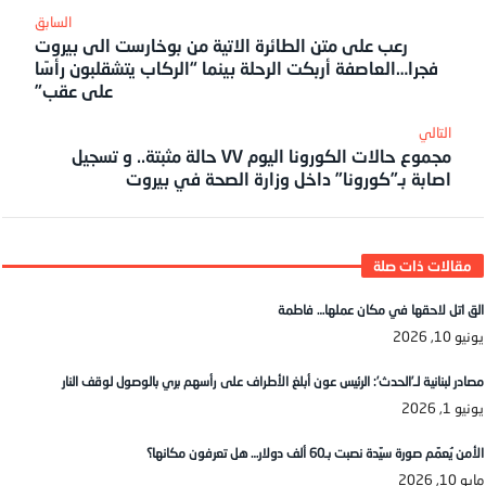
رعب على متن الطائرة الاتية من بوخارست الى بيروت
فجرا…العاصفة أربكت الرحلة بينما “الركاب يتشقلبون رأسًا
على عقب”
مجموع حالات الكورونا اليوم ٧٧ حالة مثبتة.. و تسجيل
اصابة بـ”كورونا” داخل وزارة الصحة في بيروت
الق اتل لاحقها في مكان عملها… فاطمة
يونيو 10, 2026
مصادر لبنانية لـ’الحدث’: الرئيس عون أبلغ الأطراف على رأسهم بري بالوصول لوقف النار
يونيو 1, 2026
الأمن يُعمّم صورة سيّدة نصبت بـ60 ألف دولار… هل تعرفون مكانها؟
مايو 10, 2026