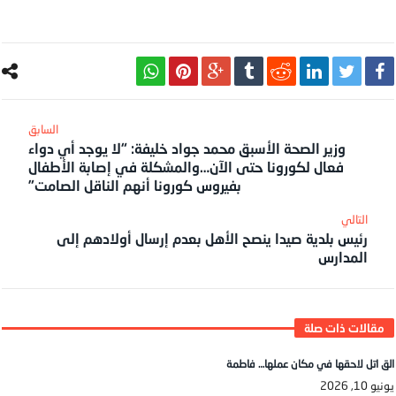
وزير الصحة الأسبق محمد جواد خليفة: “لا يوجد أي دواء
فعال لكورونا حتى الآن…والمشكلة في إصابة الأطفال
بفيروس كورونا أنهم الناقل الصامت”
رئيس بلدية صيدا ينصح الأهل بعدم إرسال أولادهم إلى
المدارس
الق اتل لاحقها في مكان عملها… فاطمة
يونيو 10, 2026