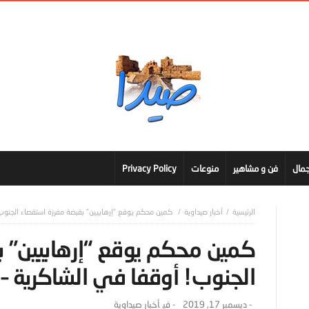
مال
فن و مشاهير
منوعات
Privacy Policy
أخبار صيداوية
كمين محكم يوقع “إرهابيين” بقبضة مفرزة استقصاء الجنوب!
كمين محكم يوقع “إرهابيين” ب
الجنوب! أوقفا في الشاكرية –
-
ديسمبر 17, 2019
- ‎في
أخبار صيداوية