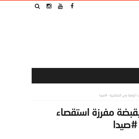
 أوقفا في الشاكرية – #صيدا
قبضة مفرزة استقصاء
 #صيدا