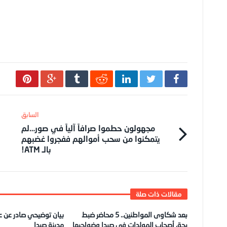
مجهولون حطموا صرافاً آلياً في صور…لم
يتمكنوا من سحب أموالهم ففجروا غضبهم
بالـ ATM!
بعد شكاوى المواطنين.. 5 محاضر ضبط
بيان توضيحي صادر عن عا
بحق أصحاب المولدات في صيدا وضواحيها
مدينة صيدا