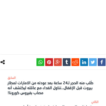
طُلب منه الحجر لـ24 ساعة بعد عودته من الامارات لمطار
بيروت قبل الإقفال…تناول الغداء مع عائلته ليكتشف أنه
مصاب بفيروس كورونا!