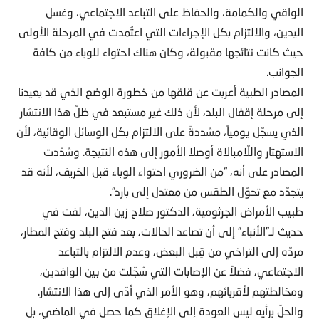
الواقي والكمامة، والحفاظ على التباعد الاجتماعي، وغسل
اليدين، والالتزام بكل الإجراءات التي اعتُمدت في المرحلة الأولى
حيث كانت نتائجها مقبولة، وكان هناك احتواء للوباء من كافة
الجوانب.
المصادر الطبية أعربت عن قلقها من خطورة الوضع الذي قد يعيدنا
إلى مرحلة إقفال البلد، لأن ذلك غير مستبعد في ظلّ هذا الانتشار
الذي يسجّل يومياً، مشددةً على الالتزام بكل الوسائل الوقائية، لأن
الاستهتار واللّامبالاة أوصلا الأمور إلى هذه النتيجة. وشدّدت
المصادر على أنه، “من الضروري احتواء الوباء قبل الخريف، لأنه قد
يتجدّد مع تحوّل الطقس من معتدل إلى بارد”.
طبيب الأمراض الجرثومية، الدكتور صلاح زين الدين، لفت في
حديث لـ”الأنباء” إلى أن تصاعد الحالات، بعد فتح البلد وفتح المطار،
مردّه إلى التراخي من قِبل البعض، وعدم الالتزام بالتباعد
الاجتماعي، فضلاً عن الإصابات التي سُجّلت من بين الوافدين،
ومخالطتهم لأقربائهم، وهو الأمر الذي أدّى إلى هذا الانتشار.
والحلّ برأيه ليس العودة إلى الإغلاق كما حصل في الماضي، بل