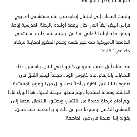
كورونا لم تصدر نتائجها بعد
ولفتت المصادر إلى احتمال إصابة مدير عام مستشفى الحريري
فراس أبيض أيضاً الذي كان برفقة أولاده بالرحلة المدرسية إياها.
ووفق ما تداوله الأهالي نقلاً عن زوجته، فقد طلب مستشفى
الجامعة الأميركية منه حجر نفسه وعدم الحضور لمعاينة مرضاه.
جاء في “الانباء”:
بعد وفاة أول طبيب بفيروس كورونا في لبنان، واستمرار عدّاد
الإصابات بالارتفاع، عاد كابوس الوباء مجدداً لينشر القلق في
صفوف اللبنانيين الغارقين أصلاً تحت وابلٍ من الهموم المعيشية
الخانقة. وبعدما اعتقدوا بأنهم تخطوا مرحلة احتواء هذا الوباء فإذا
بهم أمام مرحلةٍ جديدة من الانتشار، ويخشون الانتقال بعدها إلى
التفشّي الكامل، وفق ما حذّر من ذلك وزير الصحة، حمد حسن،
بقوله إننا أصبحنا في عين العاصفة.