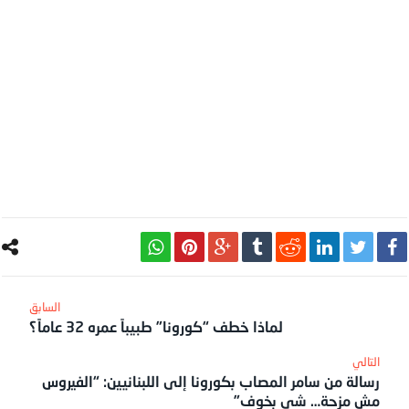
لماذا خطف “كورونا” طبيباً عمره 32 عاماً؟
رسالة من سامر المصاب بكورونا إلى اللبنانيين: “الفيروس
مش مزحة… شي بخوف”