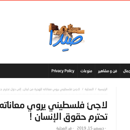
مال
فن و مشاهير
منوعات
Privacy Policy
المحلية
لاجئ فلسطيني يروي معاناته للهجرة من لبنان.. إلى دول تحترم ح
لاجئ فلسطيني يروي معاناته ل
تحترم حقوق الإنسان !
-
ديسمبر 15, 2019
- ‎في
المحلية