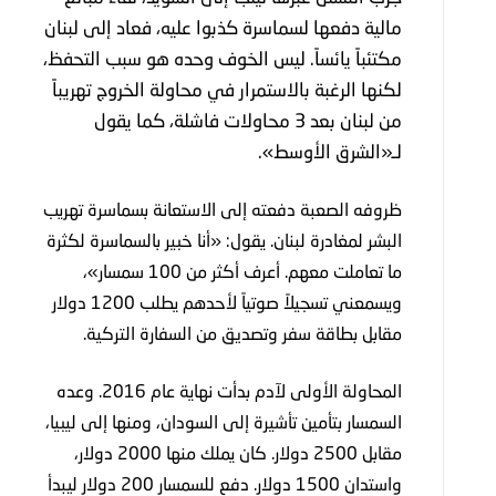
مالية دفعها لسماسرة كذبوا عليه، فعاد إلى لبنان
مكتئباً يائساً. ليس الخوف وحده هو سبب التحفظ،
لكنها الرغبة بالاستمرار في محاولة الخروج تهريباً
من لبنان بعد 3 محاولات فاشلة، كما يقول
لـ«الشرق الأوسط».
ظروفه الصعبة دفعته إلى الاستعانة بسماسرة تهريب
البشر لمغادرة لبنان. يقول: «أنا خبير بالسماسرة لكثرة
ما تعاملت معهم. أعرف أكثر من 100 سمسار»،
ويسمعني تسجيلاً صوتياً لأحدهم يطلب 1200 دولار
مقابل بطاقة سفر وتصديق من السفارة التركية.
المحاولة الأولى لآدم بدأت نهاية عام 2016. وعده
السمسار بتأمين تأشيرة إلى السودان، ومنها إلى ليبيا،
مقابل 2500 دولار. كان يملك منها 2000 دولار،
واستدان 1500 دولار. دفع للسمسار 200 دولار ليبدأ