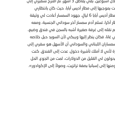
على أن أدفع الباقي لدى وصولي إلى السويد، وأن أسافر خلال أسبوعين. بقي يماطل 3 أشهر، ثم اقترح تسفيري إلى
ت بموجبها إلى مطار أديس أبابا، حيث كان بانتظاري
ضابط أخذ مني وثيقة السفر وألف دولار واختفى. نمت في مطار أديس أبابا 6 ليالٍ. جهود السمسار أعادت لي وثيقة
ار أكرا، تسلم آدم سمسار آخر سوداني الجنسية، ومعه
تم نقله إلى غرفة صغيرة أشبه بالسجن في فندق وضيع،
يدية في غانا، فكان ينظر إليها ويبكي لأن السويد حبل خلاصه
سمساران اللبناني والسوداني أن الأسهل هو سفري إلى
رة لأني لا أملك تأشيرة دخول. عدت إلى الفندق. كنت
وا يحولون لي القليل من الدولارات، لمت من الجوع. الحل
نها إلى إسبانيا بصفة ترانزيت، وصولاً إلى الإكوادور».