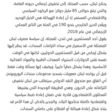
يحتاج لبنان، حسب المجلة، إلى تخفيض إجمالي ديونه العامة،
والتي تبلغ حوالى 85 مليار دولار؛ مع الركود السياسي
والاقتصادي المستمر. إذ أن إعادة الهيكلة هي الخيار الوحيد.
ويقُدر الدين الخارجي بنحو 190 في المئة من الناتج المحلي
الإجمالي في عام 2018.
يقول أحد المستثمرين في لندن، للمجلة، إن سياسة مصرف لبنان
المتمثلة في الاستمرار في سداد التزامات السندات، قد ينظر إليها
بشكل إيجابي من قبل المستثمرين الدوليين، لكنها في الوقت
نفسه تقنن الدولارات لاستيراد المعدات الطبية والمواد الغذائية
الأساسية. وهذا يشكل خطراً كبيراً. ويضيف إنها مسألة وقت فقط
قبل أن يواجه لبنان صعوبات بتسديد مدفوعات سندات اليوروبوندز.
أي اتفاق مع صندوق النقد الدولي سيتطلب من لبنان تخفيض
التزاماته على الديون. وهي الطريقة الوحيدة التي يعتبرها
المحللون الاقتصاديون قادرة على ضمان إعادة ضبط سياسية
واقتصادية كاملة تحتاجها البلاد. والجدير بالذكر، أن هذا الأمر قد
يتخذ شكل إعادة هيكلة أو اقتطاع على حاملي السندات.