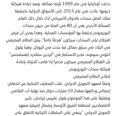
دخلت أوكرانيا في عام 1999 بأزمة مماثلة، وبعد إعادة هيكلة
ديونها، عادت في عام 2015، إلى الأسواق الدولية باعتبارها
تملك أفضل سندات بالدولار الأميركي أداءً خلال ذلك العام.
المسألة الأخرى هي أن 80 في المئة من ديون سندات
اليوروبوندز تحتفظ بها المؤسسات المحلية، وهذا يعني أن فرض
اقتطاع على السندات سيكون “هدفاً خاصاً”، يشل النظام المصرفي
في البلاد في سياق مماثل لما حدث في اليونان. وهنا يقول
أنتوني سيموند، مدير الاستثمار في “أبردين ستاندرد إنفستمنتس”
بأن القطاع المصرفي سيكون مدمراً إذا قامت الدولة بإعادة
هيكلة سندات اليوروبوندز.
إصلاح النظام المصرفي
وفقاً لمعهد التمويل الدولي، عانت المصارف اللبنانية من انخفاض
إجمالي ودائعها بمقدار 10 مليارات دولار منذ نهاية آب الماضي.
وتعليقاً على هذا الموضوع يقول غابريس إيراديان، كبير
الاقتصاديين لمنطقة الشرق الأوسط وشمال إفريقيا بمعهد
التمويل الدولي: “ينبغي على السلطات اللبنانية الاتفاق على