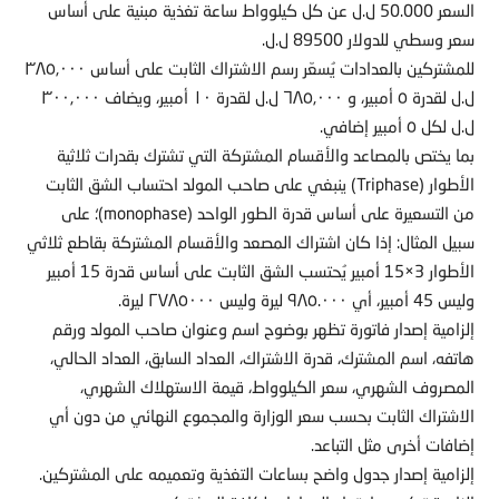
السعر 50.000 ل.ل عن كل كيلوواط ساعة تغذية مبنية على أساس
سعر وسطي للدولار 89500 ل.ل.
للمشتركين بالعدادات يُسعّر رسم الاشتراك الثابت على أساس ٣٨٥,٠٠٠
ل.ل لقدرة ٥ أمبير، و ٦٨٥,٠٠٠ ل.ل لقدرة ١٠ أمبير، ويضاف ٣٠٠,٠٠٠
ل.ل لكل ٥ أمبير إضافي.
بما يختص بالمصاعد والأقسام المشتركة التي تشترك بقدرات ثلاثية
الأطوار (Triphase) ينبغي على صاحب المولد احتساب الشق الثابت
من التسعيرة على أساس قدرة الطور الواحد (monophase)؛ على
سبيل المثال: إذا كان اشتراك المصعد والأقسام المشتركة بقاطع ثلاثي
الأطوار 3×15 أمبير يُحتسب الشق الثابت على أساس قدرة 15 أمبير
وليس 45 أمبير، أي ٩٨٥.٠٠٠ ليرة وليس ٢٧٨٥٠٠٠ ليرة.
إلزامية إصدار فاتورة تظهر بوضوح اسم وعنوان صاحب المولد ورقم
هاتفه، اسم المشترك، قدرة الاشتراك، العداد السابق، العداد الحالي،
المصروف الشهري، سعر الكيلوواط، قيمة الاستهلاك الشهري،
الاشتراك الثابت بحسب سعر الوزارة والمجموع النهائي من دون أي
إضافات أخرى مثل التباعد.
إلزامية إصدار جدول واضح بساعات التغذية وتعميمه على المشتركين.