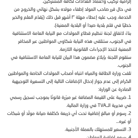
إلزامية تركيب واعتماد العدادات لكافة المشتركين.
في حال قرر صاحب المولد إطفاء مولده بشكل نهائي والخروج من
الخدمة، وجب عليه إعطاء مهلة ٣ أشهر قبل ذلك (يُقدّم العلم والخبر
خطيًا في قلم بلدية صيدا أو البلدية المعنية).
بناءً لاتفاق لجنة تنظيم قطاع المولدات مع النيابة العامة الاستئنافية
في الجنوب، ستتلقى هذه النيابة شكاوى المواطنين عبر المخافر
المعنية لتتخذ الإجراءات القانونية اللازمة.
ستقوم اللجنة بإبلاغ مضمون هذا البيان للنيابة العامة الاستئنافية في
الجنوب.
تلفت وزارة الطاقة والمياه انتباه أصحاب المولدات الخاصة والمواطنين
الكرام إلى عدم جواز إدخال الإضافات التالية إلى التسعيرة التوجيهية
الصادرة عن الوزارة:
1. ضريبة على القيمة المضافة غير مبرّرة قانونًا بموجب تسجيل رسمي
في مديرية الــTVA في وزارة المالية.
2. رسوم أو مبالغ إضافية تحت أي ذريعة ككلفة صيانة مولّد أو شبكات
أو غيره…
3. التسعير للمستهلك بالعملة الأجنبية.
4. رسوم إضافية للمواطن.