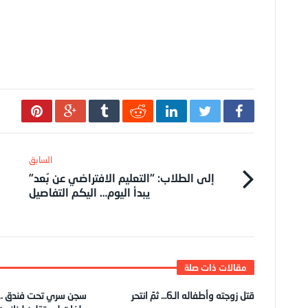
إلى الطلاب: “التعليم الافتراضي عن بُعد”
يبدأ اليوم… اليكم التفاصيل
قتل زوجته وأطفاله الـ6… ثمّ انتحر
سجن سري تحت فندق .. 