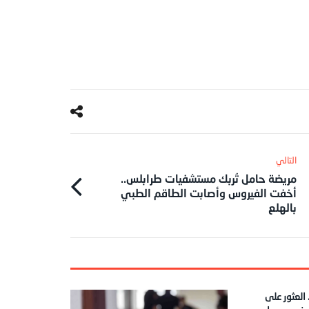
مريضة حامل تُربك مستشفيات طرابلس..
أخفت الفيروس وأصابت الطاقم الطبي
بالهلع
العثور على