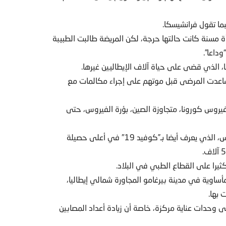
ما تقول فرانشيسكا.
ة مسنة كانت حالتها حرجة، لكن المريضة طالبت الطبيبة
داعا”.
، الذي قضى على حياة آلاف الإيطاليين غيرها.
ث ساعدت المرضى قبل موتهم على إجراء مكالمات مع
 فيروس كورونا، متجاوزة الصين، بؤرة الفيروس، حتى
وسجلت إيطاليا السبت فقط 793 حالة وفاة من جراء الفيروس، الذي يعرف أيضا بـ”كوفيد 19″ في أعلى حصيلة
ساوية في مدينة بيرغامو المجاورة شمالي إيطاليا،
 بها.
وحدات عناية مركزة، خاصة أن زيادة أعداد المصابين