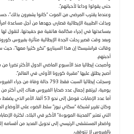
حتى يقولوا وداعا لأحبائهم”.
وعندما يقترب المرضى من الموت “كانوا يشعرون بذلك”، حسب
وبذلت الطبيبة الإيطالية قصارى جهدها من أجل مساعدة امرأ
بمساعدتها في إجراء مكالمة هاتفية مع حفيدتها، لتقول لها “و
وبعد وقت قصير رحلت الجدة الإيطالية متأثرة بفيروس كورونا
وقالت فرانشيسكا إن هذا السيناريو “تكرر كثيرا معها”، حي
أحبتهم.
وأصبحت إيطاليا منذ الأسبوع الماضي الدول الأكثر تضررا من
أصبح يطلق عليها “مقبرة كورونا الأولى في العالم”.
يومية، ليرتفع إجمال عدد ضحايا الفيروس هناك إلى أكثر من 5 آلاف.
أما عدد الإصابات فوصل إلى نحو 53 ألفا، الأمر الذي يضغط كثيرا على القطاع الطبي في البلاد.
وكان تقرير لشبكة “سكاي نيوز” سلط الضوء على الأوضاع المأ
التي تعتبر “المدينة الموبوءة” الأكبر في البلاد، لكثرة الإصابات
واضطر المستشفى الرئيسي إلى تحويل العديد من أقسامه إلى 
بالفيروس لا تتوقف.