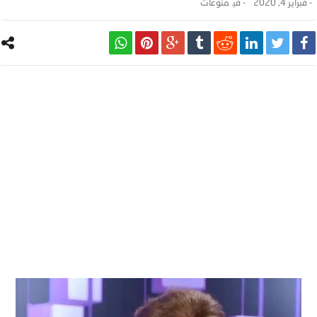
-
فبراير 4, 2020
- ‎في
منوعات