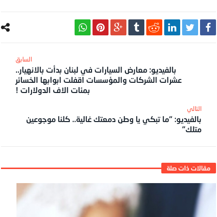
بالفيديو: معارض السيارات في لبنان بدأت بالانهيار..
عشرات الشركات والمؤسسات اقفلت ابوابها الخسائر
بمئات الاف الدولارات !
بالفيديو: “ما تبكي يا وطن دمعتك غالية.. كلنا موجوعين
متلك”