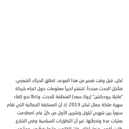
لكن، قبل وقت قصير من هذا الموعد، انطلق الحراك الشعبي،
فتأجّل الحدث مجدداً، لتنتشر أخيراً معلومات حول اتجاه شركة
“فانيلا برودكشن” (رولا سعد) المنظمّة للحدث، وlbci نحو إلغاء
سهرة ملكة جمال لبنان 2019. إذ أنّ المسابقة الجمالية التي تقام
سنوياً بين شهري أيلول وتشرين الأول من كلّ عام، اصطدمت
بعثرات عدة وتخطّتها، غير أنّ التطوّرات السياسية وفي الشارع
كانت أقوى منها. لذلك، فإنّ القائمين عليها يفكّرون جدياً في