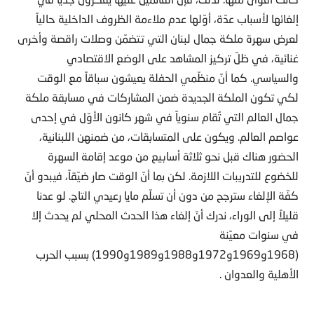
إلغائها لأسباب عدّة، أوّلها عدم ملاءمة الظروف الداخلية حالياً
لعرض سهرة ملكة جمال لبنان التي تتضمّن وصلات راقصة وأخرى
غنائية، في ظلّ تركيز المشاهد على الوضع الاقتصادي
والسياسي. كما أنّ منظّمي الحفلة يعيشون سباقاً مع الوقت
لكي تكون الملكة الجديدة ضمن المشاركات في مسابقة ملكة
جمال العالم التي تُقام سنوياً في شهر كانون الأوّل في إحدى
عواصم العالم. ويكون على المتسابقات، من ضمنهن اللبنانية،
الحضور هناك قبل نحو ثلاثة أسابيع من موعد إقامة السهرة
للخضوع للتدريبات اللازمة. لكن بما أنّ الوقت صار ضيّقاً، فيبدو أنّ
كفّة الإلغاء سترجح من دون أن تسلّم مايا رعيدي التاج. لو عدنا
قليلاً إلى الوراء، ندرك أنّ إلغاء هذا الحدث المحلي لم يحدث إلا
في سنوات معيّنة
(1968و1969و1972و1988و1989و1990) بسبب الحرب
الأهلية والعدوان .