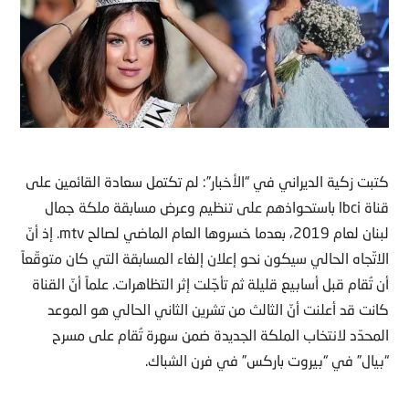
كتبت زكية الديراني في “الأخبار”: لم تكتمل سعادة القائمين على
قناة lbci باستحواذهم على تنظيم وعرض مسابقة ملكة جمال
لبنان لعام 2019، بعدما خسروها العام الماضي لصالح mtv. إذ أنّ
الاتّجاه الحالي سيكون نحو إعلان إلغاء المسابقة التي كان متوقّعاً
أن تُقام قبل أسابيع قليلة ثم تأجّلت إثر التظاهرات. علماً أنّ القناة
كانت قد أعلنت أنّ الثالث من تشرين الثاني الحالي هو الموعد
المحدّد لانتخاب الملكة الجديدة ضمن سهرة تُقام على مسرح
“بيال” في “بيروت باركس” في فرن الشباك.