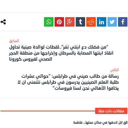
“من فضلك دع ابنتي تمُر”..لقطات لوالدة صينية تحاول
انقاذ ابنتها المصابة بالسرطان وإخراجها من منطقة الحجر
الصحي لفيروس كورونا
رسالة من طالب صيني في طرابلس: “حوالي عشرات
طلبة العلم الصينيين يدرسون في طرابلس نتنمنى ان لا
يخافوا الأهالي نحن لسنا فيروسات”
الق اتل لاحقها في مكان عملها… فاطمة