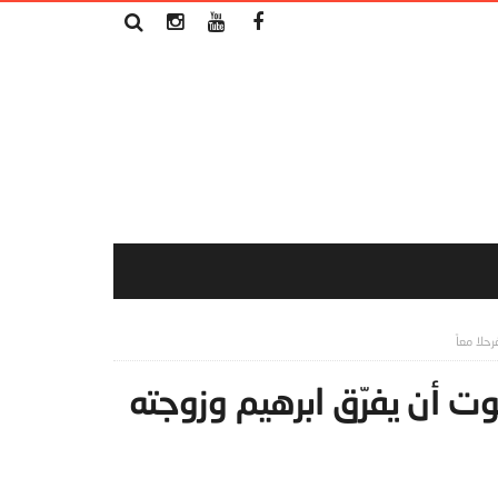
حلا معاً
وت أن يفرّق ابرهيم وزوجته