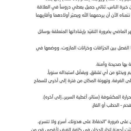
ن خيرة الناس، ثنائي جميل يعطي دروساً في العلاقة
مناه الآن أن يرحمهما الله ويصبّر أولادهما وأقاربهما
 الماضي بضرورة التقيّد بإرشاداتها المتعلقة بوسائل
ا الفصل بين الحرّاقات وخزانات المازوت، ووضعها في
صة بها صحيحة وآمنة.
ليم ويخلو من أي تشقق. ويفضَّل استبداله سنوياً.
 إلى الغرفة. وتهوئة المكان من فترة إلى أخرى للسماح
حرارة المكشوفة (ستائر، أغطية السرير…إلى آخره).
لفحم – الحطب أو الغاز.
ن على ضرورة “الحفاظ على هدوئك. أسرع ولا تتسرع،
ثبّت أجهزة إنذار الدخان في كافة الغرف لأقصى قدر من