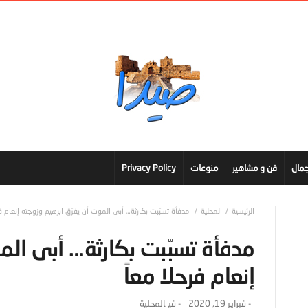
مال
فن و مشاهير
منوعات
Privacy Policy
المحلية
مدفأة تسبّبت بكارثة… أبى الموت أن يفرّق ابرهيم وزوجته إنعام فر
مدفأة تسبّبت بكارثة… أبى الم
إنعام فرحلا معاً
-
فبراير 19, 2020
- ‎في
المحلية