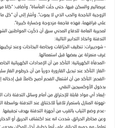
عربصاليم والسكن فيها، حتى حلّت المأساة”. وأضاف: “كانا م
الزوجية الناجحة والحب الذي لا يموت”. وأشار إلى أن “كل ما نت
على فراقهما، فهذه فاجعة مزدوجة وخسارة كبيرة”.
لمديرية العامة للدفاع المدني سبق أن ذكّرت المواطنين الشهر
التدفئة واتخاذ التدابير التالية:
– شودييرات: تنظيف الحرّاقات وبخاصة البخاخات وعند تركيبه
غرف منعزلة عن بعضها قبل استعمالها.
-المدفأة الكهربائية: التأكد من أن الإمدادات الكهربائية الخا
-الغاز: التأكد عند تبديل القارورة دورياً من أن خرطوم الغاز س
-الفحم: التأكد من أن اشتعال الفحم أصبح كاملاً قبل إدخاله
بدخول الأوكسيجين النقي.
-إبعاد أي مواد قابلة للإحتراق من أمام وسائل التدفئة ذات ال
-تهوئة المنازل باستمرار تلافياً للاختناق عند التدفئة بواسطة ا
-عدم وضع الثياب بالقرب من أجهزة التدفئة بهدف تجفيفها.
وعن مخاطر الحرائق، شددت انه عند اكتشاف الحريق أو الدخا
تعامل مع جميع الحرائق على أنها خطرة، أخلِ المكان بهدوء، 