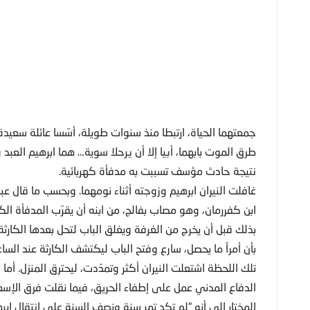
جمعتهما الحياة، ارتبطا منذ سنوات طويلة، أسّسا عائلة سعيد
طرق الموت بابهما، أبيا إلا أن يرحلا سوية… هما ابرهيم العبد 
نتيجة حادث مؤسف تسببت به مدفأة كهربائية.
غافلت النيران ابرهيم وزوجته أثناء نومهما. وبحسب ما قال ع
ابن كفررمان، وهو مصاب بفالج، من ابنه أن يقرّب المدفأة الكه
بذلك قبل أن يخرج من الغرفة ويغلق الباب لتحل بعدها الكارثة
بأن أمراً ما يحصل، سارع وفتح الباب ليكتشف الكارثة عند ا
تلك اللحظة اشتعلت النيران أكثر وتمدّدت، ليحترق المنزل. أما ا
الدفاع المدني عمل على إطفاء الحريق، فيما نقلت فرق ال