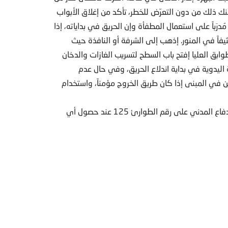
كنك ذلك من دون التعرّض للخطر، تأكد من إغلاق الأبواب
ُدرَباً على استعمال المطفأة وإن الحريق في بداياته، إذا
يفاً في المنور. إذهب إلى الشرفة أو النافذة حيث
وابق العليا إفتح باب السطح لتسريب الغازات والدخان
اليدوية في بداية اندلاع الحريق، وفي حال عدم
ن في المبنى إذا كان طريق الخروج مؤمناً، واستخدام
ختاماً: بادر إلى الاتصال فوراً بغرفة عمليات المديرية العامة للدفاع المدني على رقم الطوارئ 125 عند حصول أي