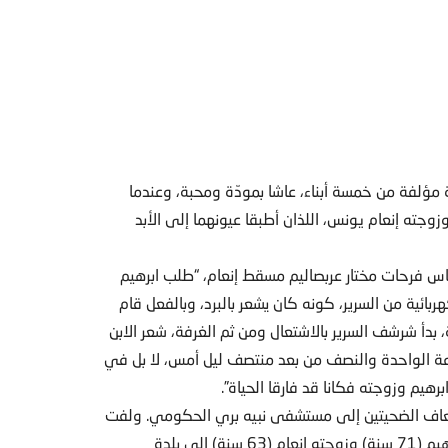
ة مؤلفة من خمسة أبناء، عاشا بمودّة ومحبة، وعندما
وزوجته إنعام يونس، اللذان أطبقا عيونهما إلى الأبد
باس فرحات مختار عربصاليم مسقط إنعام، “طلب ابرهيم
ربائية من السرير، كونه كان يشعر بالبرد، وبالفعل قام
، بدأ شرشف السرير بالاشتعال ومن ثم الغرفة، شعر الابن
لساعة الواحدة والنصف من بعد منتصف ليل أمس، لا بل في
برهيم وزوجته فكانا قد فارقا الحياة”.
إسعاف الضحيتين إلى مستشفى نبيه بري الحكومي. ولفت
المختار إلى أنه “لم تكد تمر سنة ونصف السنة على انتقال ابرهيم (71 سنة) وزوجته إنعام (63 سنة) إلى بلدة