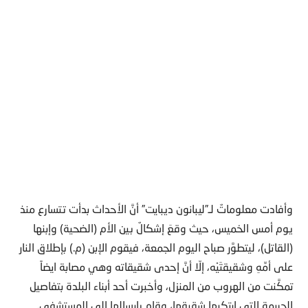
وأفادت معلوماتٌ لـ”ليبانون ديبايت” أنَّ الأحداث بدأت تتسارع منذ
يوم أمس الخميس، حيث وقعَ إشكالٌ بين الأم (الضحية) وإبنها
(القاتل)، ليتطوَّر صباح اليوم الجمعة، فيقوم الإبن (م.) بإطلاق النار
على أمِّهِ وشقيقتَيْه، إلّا أنَّ إحدى شقيقاته وهي مصابة ايضاً
تمكَّنت من الهروب من المنزل، وأخبرت أحد أبناء البلدة بتفاصيل
الجريمةِ التي إرتكبها شقيقها، وقام بإرسالها الى المستشفى.