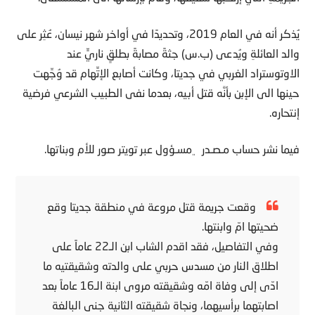
يُذكر أنه في العام 2019، وتحديدًا في أواخر شهر نيسان، عُثِر على
والد العائلةِ ويُدعى (ب.س) جثةً مصابةً بطلقٍ ناريٍّ عند
الاوتوستراد الغربي في جديتا، وكانت أصابع الإتِّهام قد وُجِّهت
حينها الى الإبن بأنَّه قتل أبيه، بعدما نفى الطبيب الشرعي فرضية
إنتحاره.
فيما نشر حساب مـصـدر ‏﮼مسـؤول عبر تويتر صور للأم وبناتها.
وقعت جريمة قتل مروعة في منطقة جديتا وقع
ضحيتها امّ وابنتها.
وفي التفاصيل، فقد اقدم الشاب ابن الـ22 عاماً على
اطلاق النار من مسدس حربي على والدته وشقيقتيه ما
ادّى إلى وفاة امّه وشقيقته مروى ابنة الـ16 عاماً بعد
اصابتهما برأسيهما، ونجاة شقيقته الثانية جنى البالغة