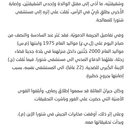
وشقيقتَيْه، ما أدّى إلى مقتلِ الوالدةِ وإحدى الشقيقتَيْن، وإصابةِ
الأُخرى بطلقٍ ناريٍّ في الرأس، نُقلت على إثرهِ إلى مستشفى
شتورا للمعالجة.
وفي تفاصيل الجريمة الدمويّة، فقد عُثر عند السادسةِ والنصف من
صباح اليوم على (ل.ي.ع) مواليد العام 1975 وابنتها (م.س)
مواليد العام 2000 جُثَّتين داخل منزلهما في بلدة جديتا قضاء
زحلة، نقلهُما الدفاع المدني الى مستشفى شتورا، فيما نُقلت (ج.)
الإبنةُ الكُبرى للضحية، (22 عامًا)، الى المستشفى نفسِهِ، بسبب
إصابتها بجروحٍ خطيرةٍ.
وكان جيرانُ العائلةِ قد سمعوا إطلاقَ رصاصٍ، وأبلغوا القوى
الأمنيّة التي حضرت على الفور وباشرت التحقيقات.
وعلى إثر ذلك، أوقفت مخابرات الجيش في شتورا الإبن (م.)،
وبدأت تحقيقاتها معه.