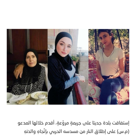
إستفاقت بلدة جديتا على جريمةٍ مروِّعةٍ، أقدم خلالها المدعو
(م.س) على إطلاق النار من مسدسه الحربي بإتِّجاهِ والدتهِ