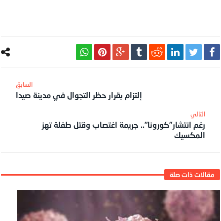
إلتزام بقرار حظر التجوال في مدينة صيدا
رغم انتشار”كورونا”.. جريمة اغتصاب وقتل طفلة تهز
المكسيك