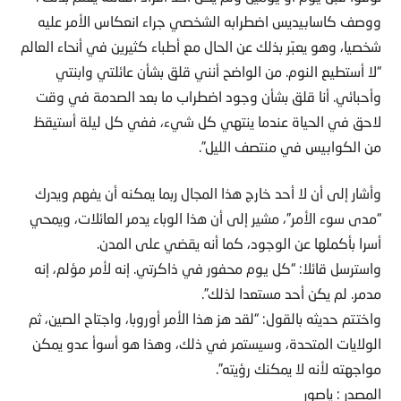
ووصف كاسابيديس اضطرابه الشخصي جراء انعكاس الأمر عليه
شخصيا، وهو يعبّر بذلك عن الحال مع أطباء كثيرين في أنحاء العالم
“لا أستطيع النوم. من الواضح أنني قلق بشأن عائلتي وابنتي
وأحبائي. أنا قلق بشأن وجود اضطراب ما بعد الصدمة في وقت
لاحق في الحياة عندما ينتهي كل شيء، ففي كل ليلة أستيقظ
من الكوابيس في منتصف الليل”.
وأشار إلى أن لا أحد خارج هذا المجال ربما يمكنه أن يفهم ويدرك
“مدى سوء الأمر”، مشير إلى أن هذا الوباء يدمر العائلات، ويمحي
أسرا بأكملها عن الوجود، كما أنه يقضي على المدن.
واسترسل قائلا: “كل يوم محفور في ذاكرتي. إنه لأمر مؤلم، إنه
مدمر. لم يكن أحد مستعدا لذلك”.
واختتم حديثه بالقول: “لقد هز هذا الأمر أوروبا، واجتاح الصين، ثم
الولايات المتحدة، وسيستمر في ذلك، وهذا هو أسوأ عدو يمكن
مواجهته لأنه لا يمكنك رؤيته”.
المصدر : ياصور