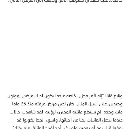
وتابع قائلا “إنه لأمر محزن، خاصة عندما يكون لديك مرضى يموتون
وحيدين. على سبيل المثال، كان لدي مريض عرفته منذ 25 عاما
مات وحده. لم تستطع عائلته المجيء لرؤيته. لقد شاهدت حالات
عندما تتصل العائلات بحثا عن أحبائها، ولسوء الحظ يكونوا قد
توفوا قبل يوم أو يومين ولم يكن أحد أفراد العائلة يعلم بذلك”.