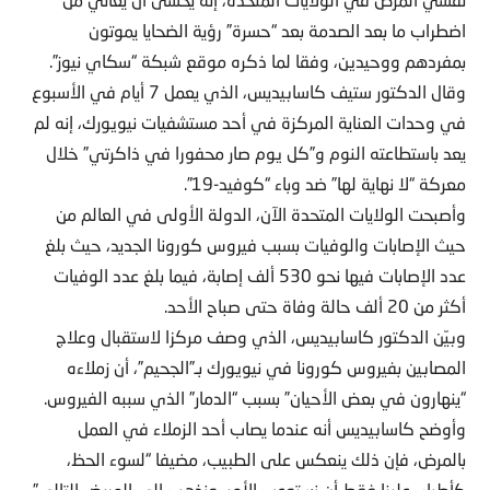
اضطراب ما بعد الصدمة بعد “حسرة” رؤية الضحايا يموتون
بمفردهم ووحيدين، وفقا لما ذكره موقع شبكة “سكاي نيوز”.
وقال الدكتور ستيف كاسابيديس، الذي يعمل 7 أيام في الأسبوع
في وحدات العناية المركزة في أحد مستشفيات نيويورك، إنه لم
يعد باستطاعته النوم و”كل يوم صار محفورا في ذاكرتي” خلال
معركة “لا نهاية لها” ضد وباء “كوفيد-19”.
وأصبحت الولايات المتحدة الآن، الدولة الأولى في العالم من
حيث الإصابات والوفيات بسبب فيروس كورونا الجديد، حيث بلغ
عدد الإصابات فيها نحو 530 ألف إصابة، فيما بلغ عدد الوفيات
أكثر من 20 ألف حالة وفاة حتى صباح الأحد.
وبيّن الدكتور كاسابيديس، الذي وصف مركزا لاستقبال وعلاج
المصابين بفيروس كورونا في نيويورك بـ”الجحيم”، أن زملاءه
“ينهارون في بعض الأحيان” بسبب “الدمار” الذي سببه الفيروس.
وأوضح كاسابيديس أنه عندما يصاب أحد الزملاء في العمل
بالمرض، فإن ذلك ينعكس على الطبيب، مضيفا “لسوء الحظ،
كأطباء، علينا فقط أن نستوعب الأمر، ونذهب إلى المريض التالي”.