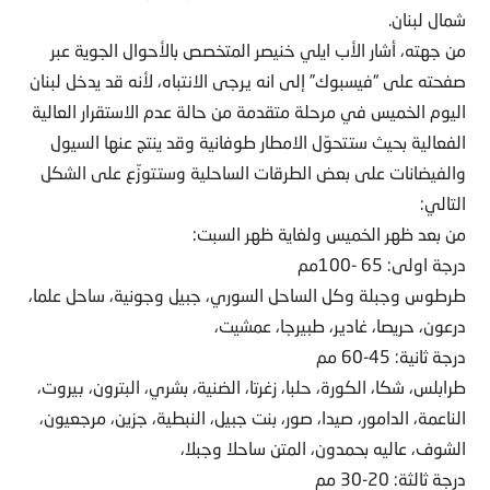
شمال لبنان.
من جهته، أشار الأب ايلي خنيصر المتخصص بالأحوال الجوية عبر
صفحته على “فيسبوك” إلى انه يرجى الانتباه، لأنه قد يدخل لبنان
اليوم الخميس في مرحلة متقدمة من حالة عدم الاستقرار العالية
الفعالية بحيث ستتحوّل الامطار طوفانية وقد ينتج عنها السيول
والفيضانات على بعض الطرقات الساحلية وستتوزّع على الشكل
التالي:
من بعد ظهر الخميس ولغاية ظهر السبت:
درجة اولى: 65 -100مم
طرطوس وجبلة وكل الساحل السوري، جبيل وجونية، ساحل علما،
درعون، حريصا، غادير، طبيرجا، عمشيت،
درجة ثانية: 45-60 مم
طرابلس، شكا، الكورة، حلبا، زغرتا، الضنية، بشري، البترون، بيروت،
الناعمة، الدامور، صيدا، صور، بنت جبيل، النبطية، جزين، مرجعيون،
الشوف، عاليه بحمدون، المتن ساحلا وجبلا،
درجة ثالثة: 20-30 مم